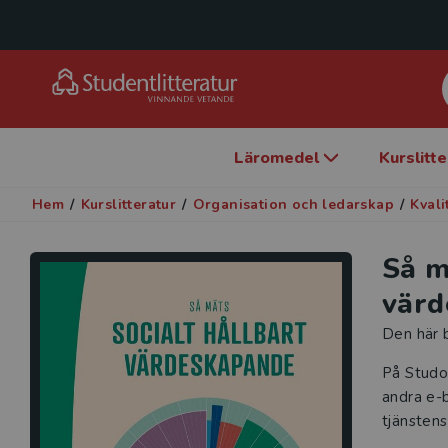
Läromedel
Kurslitt
Hem
/
Kurslitteratur
/
Organisation och ledarskap
/
Kvali
Så m
värd
Den här b
På Studo
andra e-b
tjänstens