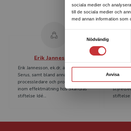
sociala medier och analysera 
till de sociala medier och a
med annan information som du 
Samtyckesval
Nödvändig
Erik Jannesson
Erik Jannesson, ek.dr, är partner på
Stina Lil
Serus, samt bland annat utbildare,
Kommuni
Avvisa
process­ledare och processtöd
Skandia,
inom effektmätning hos Skandias
styrelse
stiftelse Idé...
stiftelse 