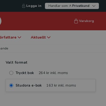
Logga in
Handlar som:
Privatkund
Varukorg
örfattare
Aktuellt
apande
Valt format
Tryckt bok
264 kr inkl. moms
Studora e-bok
163 kr inkl. moms