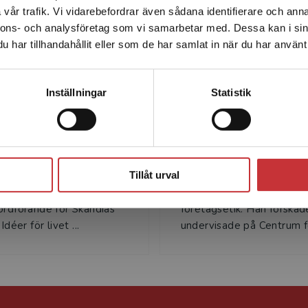
Författare
vår trafik. Vi vidarebefordrar även sådana identifierare och anna
enhet utanför Sverige. Vi erbjuder inte leveranser utanför
nnons- och analysföretag som vi samarbetar med. Dessa kan i sin
Sverige. För att kunna slutföra ett köp måste
har tillhandahållit eller som de har samlat in när du har använt 
leveransadressen vara i Sverige.
Läs mer
Kontakta kundservice
Inställningar
Statistik
Stina Liljekvist
Tommy Borglu
Stäng
jekvist är Chef Strategisk
Tommy Borglund är ekon
kation & Marknad på
doktor från Handelshögsk
Tillåt urval
 samt bland annat
Stockholm med inriktning
ordförande för Skandias
företagsetik. Han forskad
Idéer för livet ...
undervisade på Centrum fö