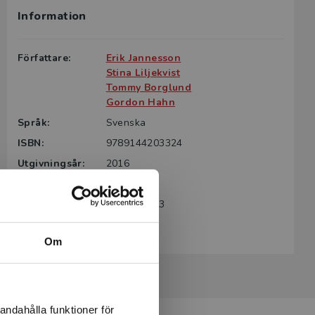
Information
g till boken
ter för din
Författare:
Erik Jannesson
id kontakta
Stina Liljekvist
rodukten.
Tommy Borglund
Gordon Hahn
m det gäller
Språk:
Svenska
tsgivare.
ISBN:
9789144203324
Utgivningsår:
2016
Revisionsår:
2026
Artikelnummer:
39463-SB03
Upplaga:
Tredje
Om
andahålla funktioner för