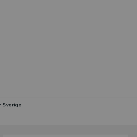
r Sverige
lar av den