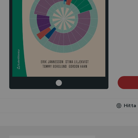
Hitta
Du som unde