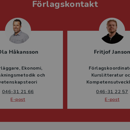
Förlagskontakt
Ola Håkansson
Fritjof Janso
rläggare
Ekonomi
Förlagskoordinat
skningsmetodik och
Kurslitteratur o
vetenskapsteori
Kompetensutveckl
046-31 21 66
046-31 22 57
E-post
E-post