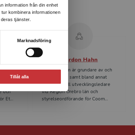
n information från din enhet
 tur kombinera informationen
deras tjänster.
Marknadsföring
nd
Gordon Hahn
omie
Gordon Hahn är grundare av och
olan i
vd på Serus, samt bland annat
Tillåt alla
 mot
internationell utvecklingsledare
e och
vid Region Örebro län och
r Et...
styrelseordförande för Coom...