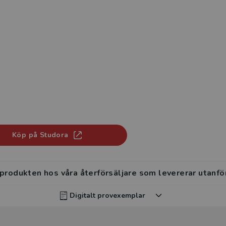
Köp på Studora
 produkten hos våra återförsäljare som levererar utanfö
Digitalt provexemplar
rvisar kan beställa ett kostnadsfritt digitalt provexemp