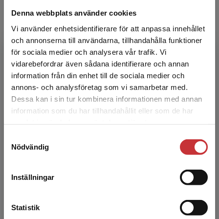
Denna webbplats använder cookies
Vi använder enhetsidentifierare för att anpassa innehållet
och annonserna till användarna, tillhandahålla funktioner
för sociala medier och analysera vår trafik. Vi
Begränsad fraktregion
vidarebefordrar även sådana identifierare och annan
information från din enhet till de sociala medier och
Pia Höök
annons- och analysföretag som vi samarbetar med.
Dessa kan i sin tur kombinera informationen med annan
Pia Höök är docent i genus, organisation och
information som du har tillhandahållit eller som de har
ledning, och arbetar som Global Diversity
Det verkar som att du besöker
samlat in när du har använt deras tjänster.
Manager på Skanska. Hon disputerade i
studentlitteratur.se via en enhet utanför Sverige.
företagsekonomi vid Ha...
Samtyckesval
Vi erbjuder inte leveranser utanför Sverige. För
Nödvändig
att kunna slutföra ett köp måste
leveransadressen vara i Sverige.
Läs mer
Inställningar
Kontakta kundservice
Statistik