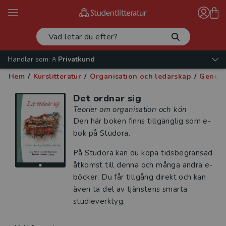
Handlar som:
Privatkund
Hem
/
Kurslitteratur
/
Organisation och ledarskap
/
Genusv
Det ordnar sig
Teorier om organisation och kön
Den här boken finns tillgänglig som e-
bok på Studora.
På Studora kan du köpa tidsbegränsad
åtkomst till denna och många andra e-
böcker. Du får tillgång direkt och kan
även ta del av tjänstens smarta
studieverktyg.