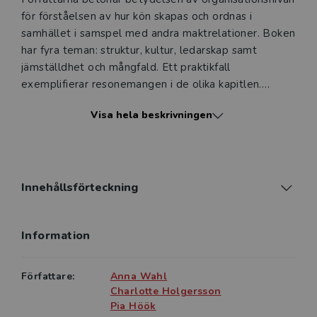
för förståelsen av hur kön skapas och ordnas i
samhället i samspel med andra maktrelationer. Boken
har fyra teman: struktur, kultur, ledarskap samt
jämställdhet och mångfald. Ett praktikfall
exemplifierar resonemangen i de olika kapitlen.
Bokens innehåll anknyter till titeln Det ordnar sig på
Visa hela beskrivningen
flera olika sätt, genom att beskriva alltifrån hur kön
”ordnas” i organisationer till hur såväl positiva som
negativa attityder till organisatorisk förändring
kommer till uttryck.
Innehållsförteckning
Det ordnar sig, som publicerades första gången 2001
och andra gången 2011, har varit en populär lärobok
Information
på universitet och i andra utbildningar i arbetslivet.
Denna tredje upplaga har uppdaterats i alla delar
med ny forskning. Boken riktar sig såväl till studenter
Författare:
Anna Wahl
som till chefer och andra som arbetar med förändring
Charlotte Holgersson
och utbildning i organisationer.
Pia Höök