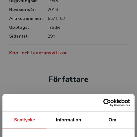
Utgivningsår:
1998
Revisionsår:
2016
Artikelnummer:
6571-03
Upplaga:
Tredje
Sidantal:
294
Köp- och leveransvillkor
Författare
Samtycke
Information
Om
Pål Repstad