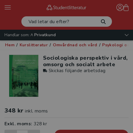
Handlar som:
Privatkund
Hem
/
Kurslitteratur
/
Omvårdnad och vård
/
Psykologi och
Sociologiska perspektiv i vård,
omsorg och socialt arbete
Skickas följande arbetsdag
348 kr
inkl. moms
Exkl. moms:
328 kr