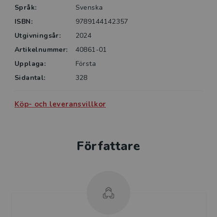
Språk:
Svenska
Boken är en grundbok för studenter inom hälso- och
ISBN:
9789144142357
sjukvårdsutbildningarna, men kan även användas som
Utgivningsår:
2024
handbok för yrkesverksamma för att besvara frågor
som uppkommer i den dagliga verksamheten.
Artikelnummer:
40861-01
Upplaga:
Första
Sidantal:
328
Köp- och leveransvillkor
Författare