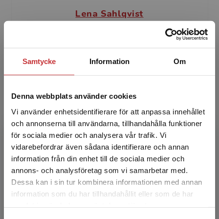
Lena Sahlqvist
Lena Sahlqvist är leg.sjuksköterska, MPh senior
konsult och arbetar med patientsäkerhets- och
kvalitetsutvecklingsfrågor. Hon har arbetat
Samtycke
Information
Om
med patie...
Denna webbplats använder cookies
Vi använder enhetsidentifierare för att anpassa innehållet
och annonserna till användarna, tillhandahålla funktioner
för sociala medier och analysera vår trafik. Vi
Begränsad fraktregion
vidarebefordrar även sådana identifierare och annan
information från din enhet till de sociala medier och
Karin Pukk Härenstam
annons- och analysföretag som vi samarbetar med.
Dessa kan i sin tur kombinera informationen med annan
Karin ”Kiku” Pukk Härenstam är leg. läkare, PhD
information som du har tillhandahållit eller som de har
Det verkar som att du besöker
och docent i hälso- och sjukvårdsorganisation
samlat in när du har använt deras tjänster.
studentlitteratur.se via en enhet utanför Sverige.
och systemsäkerhet vid Karolinska Institutet.