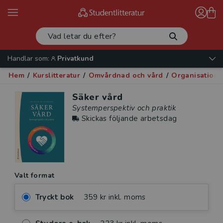
Handlar som:
Privatkund
Hem
/
Kurslitteratur
/
Omvårdnad och vård
/
Organisation 
Säker vård
Systemperspektiv och praktik
Skickas följande arbetsdag
Valt format
Tryckt bok
359 kr inkl. moms