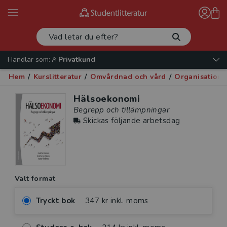
Handlar som:
Privatkund
Hem
/
Kurslitteratur
/
Omvårdnad och vård
/
Organisation 
Hälsoekonomi
Begrepp och tillämpningar
Skickas följande arbetsdag
Valt format
Tryckt bok
347 kr inkl. moms