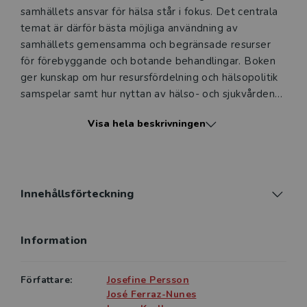
samhällets ansvar för hälsa står i fokus. Det centrala
temat är därför bästa möjliga användning av
samhällets gemensamma och begränsade resurser
för förebyggande och botande behandlingar. Boken
ger kunskap om hur resursfördelning och hälsopolitik
samspelar samt hur nyttan av hälso- och sjukvårdens
insatser kan värderas.
Visa hela beskrivningen
Liksom tidigare förklaras begreppen BNP, pris- och
kostnadselasticitet, alternativkostnad,
marginalkostnad och kostnadseffektivitet med
aktuella exempel. I denna upplaga har den teoretiska
Innehållsförteckning
och praktiska bakgrunden till hälsoekonomiska
analyser utvidgats med ett större avsnitt om
Information
metoder för värdering av relationerna mellan
kostnader och effekter. Den särskilda lagstiftningen
som finns för prioriteringar i vården redovisas och
Författare:
Josefine Persson
dess konsekvenser diskuteras.
José Ferraz-Nunes