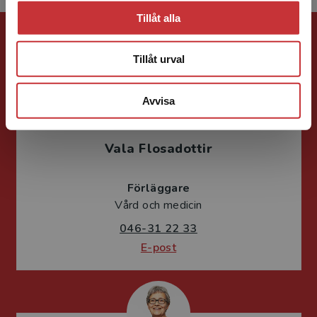
Tillåt alla
Förlagskontakt
Tillåt urval
Avvisa
Vala Flosadottir
Förläggare
Vård och medicin
046-31 22 33
E-post