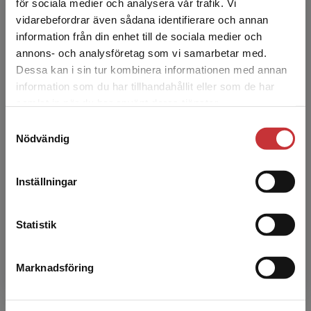
Hälso- och sjukvårdsadministration med
för sociala medier och analysera vår trafik. Vi
Begränsad fraktregion
inriktning mot Hälsoekonomi vid
vidarebefordrar även sådana identifierare och annan
Förvaltningshögskolan, Göteborgs u...
information från din enhet till de sociala medier och
annons- och analysföretag som vi samarbetar med.
Dessa kan i sin tur kombinera informationen med annan
information som du har tillhandahållit eller som de har
Det verkar som att du besöker
samlat in när du har använt deras tjänster.
studentlitteratur.se via en enhet utanför Sverige.
Samtyckesval
Vi erbjuder inte leveranser utanför Sverige. För
Nödvändig
att kunna slutföra ett köp måste
leveransadressen vara i Sverige.
Läs mer
Ingvar Karlberg
Inställningar
Kontakta kundservice
Ingvar Karlberg är läkare och har varit
professor i hälso- och sjukvårdsforskning vid
Statistik
Göteborgs Universitet och vid Nordiska
Högskolan för Folkhäls...
Marknadsföring
Stäng