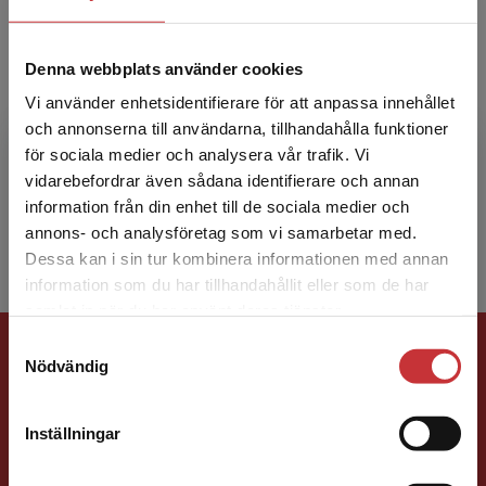
Denna webbplats använder cookies
Lena Rönnberg
Vi använder enhetsidentifierare för att anpassa innehållet
och annonserna till användarna, tillhandahålla funktioner
Lena Rönnberg är sedan många år verksam vid
för sociala medier och analysera vår trafik. Vi
institutionen för företagsekonomi, avdelningen
Begränsad fraktregion
vidarebefordrar även sådana identifierare och annan
för handelsrätt, Uppsala universitet. Hon har
information från din enhet till de sociala medier och
bred erfar...
annons- och analysföretag som vi samarbetar med.
Dessa kan i sin tur kombinera informationen med annan
information som du har tillhandahållit eller som de har
Det verkar som att du besöker
samlat in när du har använt deras tjänster.
studentlitteratur.se via en enhet utanför Sverige.
Förlagskontakt
Samtyckesval
Vi erbjuder inte leveranser utanför Sverige. För
Nödvändig
att kunna slutföra ett köp måste
leveransadressen vara i Sverige.
Läs mer
Inställningar
Kontakta kundservice