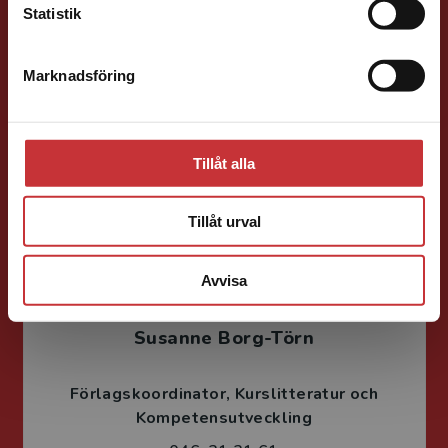
Statistik
Vala Flosadottir
Marknadsföring
Stäng
Förläggare
Vård och medicin
046-31 22 33
Tillåt alla
E-post
Tillåt urval
Avvisa
Susanne Borg-Törn
Förlagskoordinator
Kurslitteratur och
Kompetensutveckling