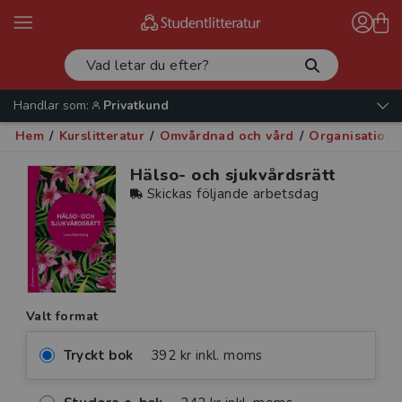
Handlar som:
Privatkund
Hem
/
Kurslitteratur
/
Omvårdnad och vård
/
Organisation 
Hälso- och sjukvårdsrätt
Skickas följande arbetsdag
Valt format
Tryckt bok
392 kr inkl. moms