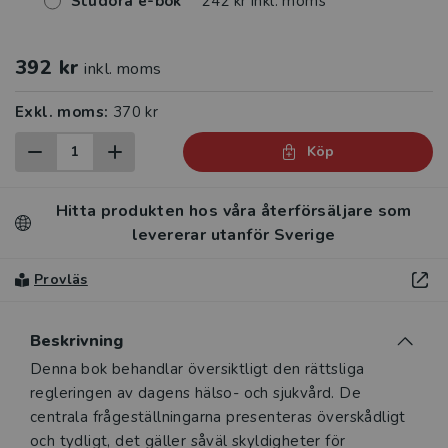
Studora e-bok
242 kr inkl. moms
392 kr
inkl. moms
Exkl. moms:
370 kr
Köp
Hitta produkten hos våra återförsäljare som
levererar utanför Sverige
Provläs
Beskrivning
Beskrivning
Denna bok behandlar översiktligt den rättsliga
regleringen av dagens hälso- och sjukvård. De
centrala frågeställningarna presenteras överskådligt
och tydligt, det gäller såväl skyldigheter för