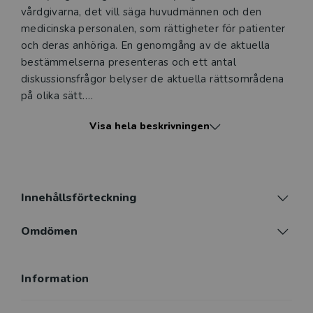
vårdgivarna, det vill säga huvudmännen och den
medicinska personalen, som rättigheter för patienter
och deras anhöriga. En genomgång av de aktuella
bestämmelserna presenteras och ett antal
diskussionsfrågor belyser de aktuella rättsområdena
på olika sätt.
Visa hela beskrivningen
Denna femte upplaga är reviderad med hänsyn till
ett antal förändringar av lagstiftningen som har bäring
på hälso- och sjukvårdens ansvarsområde. En
principiellt viktig sådan förändring är den nya hälso-
och sjukvårdslagen med konsekvensändringari
Innehållsförteckning
patientlagen och andra relevanta lagar. Förutom
ändrade regler har även en uppdatering av
Omdömen
rättspraxis skett.
Information
Boken är lämplig för alla som vill bilda sig en
uppfattning om innehållet i den svenska hälso- och