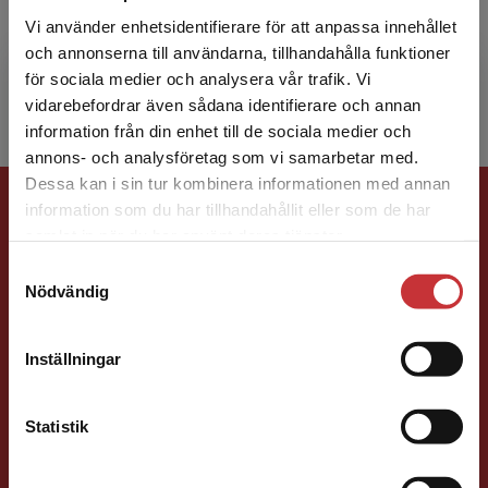
barnsjuksköterska, filosofie doktor i
Vi använder enhetsidentifierare för att anpassa innehållet
kvalitetsteknik och docent i kvalitetsförbättring
och annonserna till användarna, tillhandahålla funktioner
och ledarska...
för sociala medier och analysera vår trafik. Vi
Begränsad fraktregion
vidarebefordrar även sådana identifierare och annan
information från din enhet till de sociala medier och
annons- och analysföretag som vi samarbetar med.
Dessa kan i sin tur kombinera informationen med annan
Förlagskontakt
information som du har tillhandahållit eller som de har
Det verkar som att du besöker
samlat in när du har använt deras tjänster.
studentlitteratur.se via en enhet utanför Sverige.
Samtyckesval
Vi erbjuder inte leveranser utanför Sverige. För
Nödvändig
att kunna slutföra ett köp måste
leveransadressen vara i Sverige.
Läs mer
Inställningar
Peter Stoltz
Kontakta kundservice
Statistik
Förläggare
Medicin, Omvårdnads- och Vårdvetenskap