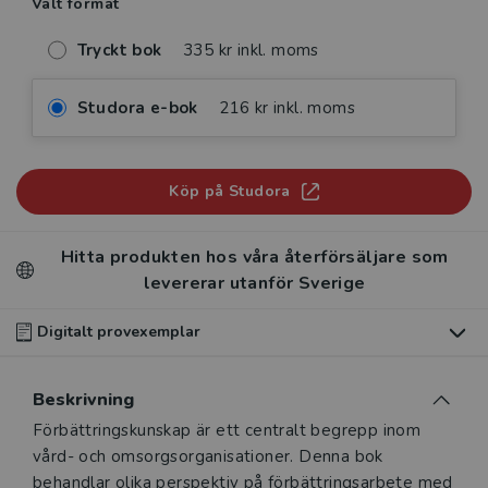
Valt format
Tryckt bok
335 kr inkl. moms
Studora e-bok
216 kr inkl. moms
Köp på Studora
Hitta produkten hos våra återförsäljare som
levererar utanför Sverige
Digitalt provexemplar
Du som undervisar kan beställa ett kostnadsfritt
Beskrivning
digitalt provexemplar av den här produkten
.
Beskrivning
Förbättringskunskap är ett centralt begrepp inom
Våra digitala provexemplar tillhandahålls via Studora.se
vård- och omsorgsorganisationer. Denna bok
och ger dig tillgång till boken under 180 dagar. Observera
behandlar olika perspektiv på förbättringsarbete med