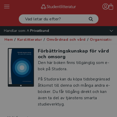
Handlar som:
Privatkund
Hem
/
Kurslitteratur
/
Omvårdnad och vård
/
Organisation 
Förbättringskunskap för vård
och omsorg
Den här boken finns tillgänglig som e-
bok på Studora.
På Studora kan du köpa tidsbegränsad
åtkomst till denna och många andra e-
böcker. Du får tillgång direkt och kan
även ta del av tjänstens smarta
studieverktyg.