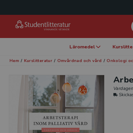
Läromedel
Kurslitt
Hem
/
Kurslitteratur
/
Omvårdnad och vård
/
Onkologi och
Arbe
Vardagen
Skicka