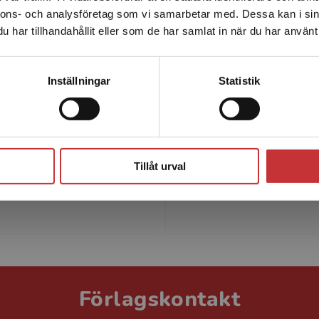
nnons- och analysföretag som vi samarbetar med. Dessa kan i sin
Sverige. För att kunna slutföra ett köp måste
har tillhandahållit eller som de har samlat in när du har använt 
leveransadressen vara i Sverige.
Läs mer
Kontakta kundservice
Inställningar
Statistik
-Karin Erlandsson
Maria Nilsso
in Erlandsson är
Maria Nilsson är en av kol
r i arbetsterapi vid
nätverket i Skåne för
Stäng
n i Halmstad. Hon har
arbetsterapeuter inom
Tillåt urval
 års erfarenhet av
specialiserad palliativ vår
ng i arbetsterapi vid Lunds
främsta bidrag i boken är 
Förlagskontakt