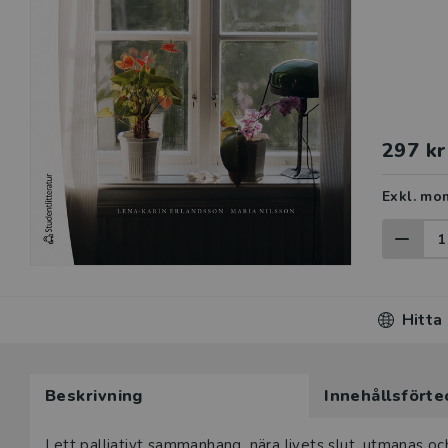
297 kr
Exkl. mo
Hitta
Beskrivning
Innehållsförte
I ett palliativt sammanhang, nära livets slut, utmanas oc