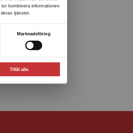
 tur kombinera informationen
deras tjänster.
Marknadsföring
n
legorna i
Tillåt alla
d. Marias
som ...