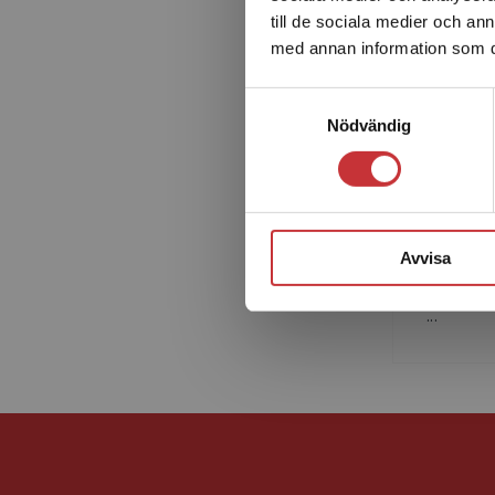
till de sociala medier och a
med annan information som du 
Samtyckesval
Nödvändig
Lena
Lena-Kar
professo
Högskola
Avvisa
drygt 20
utbildni
...