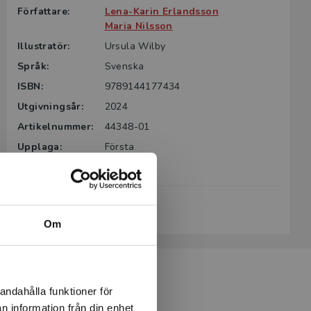
Författare:
Lena-Karin Erlandsson
Maria Nilsson
Illustratör:
Ursula Wilby
Språk:
Svenska
ISBN:
9789144177434
Utgivningsår:
2024
Artikelnummer:
44348-01
Upplaga:
Första
Sidantal:
117
Köp- och leveransvillkor
Om
andahålla funktioner för
n information från din enhet