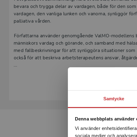
Beskrivning
bevara och trygga delar av vardagen, både för den som
vardagen, den vanliga lunken och vanorna, synliggör fö
palliativa vården.
Författarna använder genomgående ValMO-modellens be
människors vardag och görande, och samband med hälsa och
med fallbeskrivningar för att synliggöra situationer so
också för att beskriva arbetsterapeutens ansvar, åtgärde
Arbetsterapi inom palliativ vård är skriven för arbetste
Visa hela be
kommer att arbeta med palliativ vård.
Samtycke
Denna webbplats använder 
Vi använder enhetsidentifierar
sociala medier och analysera 