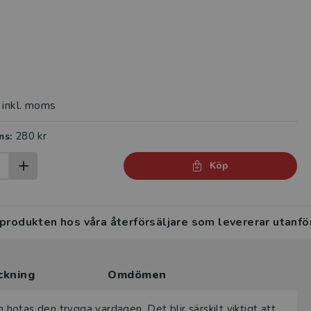
inkl. moms
280 kr
ms:
Köp
 produkten hos våra återförsäljare som levererar utanfö
ckning
Omdömen
h hotas den trygga vardagen. Det blir särskilt viktigt att