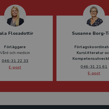
ala Flosadottir
Susanne Borg-T
Förläggare
Förlagskoordinat
Vård och medicin
Kurslitteratur o
Kompetensutveckl
046-31 22 33
046-31 21 61
E-post
E-post