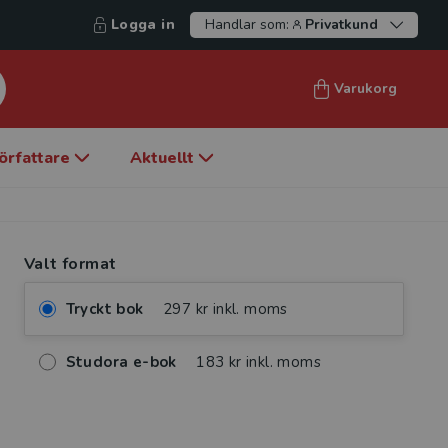
Logga in
Handlar som:
Privatkund
Varukorg
örfattare
Aktuellt
Valt format
Tryckt bok
297 kr inkl. moms
Studora e-bok
183 kr inkl. moms