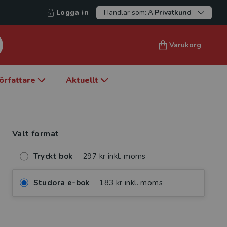
Logga in
Handlar som:
Privatkund
Varukorg
örfattare
Aktuellt
Valt format
Tryckt bok
297 kr inkl. moms
Studora e-bok
183 kr inkl. moms