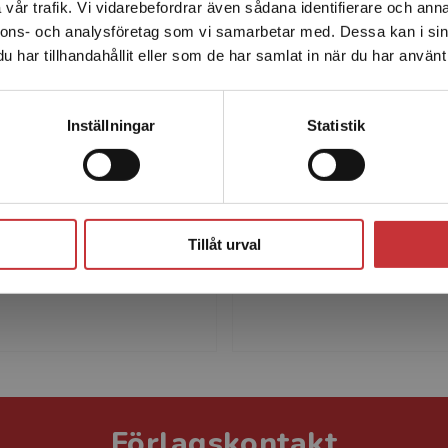
vår trafik. Vi vidarebefordrar även sådana identifierare och anna
enhet utanför Sverige. Vi erbjuder inte leveranser utanför
nnons- och analysföretag som vi samarbetar med. Dessa kan i sin
Sverige. För att kunna slutföra ett köp måste
har tillhandahållit eller som de har samlat in när du har använt 
leveransadressen vara i Sverige.
Läs mer
Kontakta kundservice
Inställningar
Statistik
-Karin Erlandsson
Maria Nilsso
in Erlandsson är
Maria Nilsson är en av kol
Stäng
r i arbetsterapi vid
nätverket i Skåne för
n i Halmstad. Hon har
arbetsterapeuter inom
Tillåt urval
 års erfarenhet av
specialiserad palliativ vår
ng i arbetsterapi vid Lunds
främsta bidrag i boken är 
Förlagskontakt