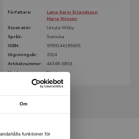
Författare:
Lena-Karin Erlandsson
Maria Nilsson
Illustratör:
Ursula Wilby
Språk:
Svenska
ISBN:
9789144185835
Utgivningsår:
2024
Artikelnummer:
44348-SB01
Upplaga:
Första
Om
andahålla funktioner för