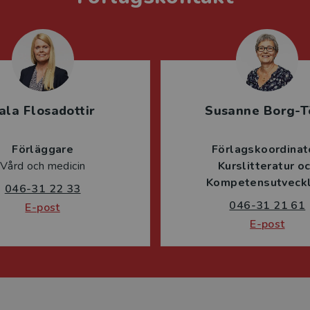
ala Flosadottir
Susanne Borg-T
Förläggare
Förlagskoordinat
Vård och medicin
Kurslitteratur o
Kompetensutveckl
046-31 22 33
046-31 21 61
E-post
E-post