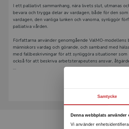
Beskrivning
I ett palliativt sammanhang, nära livets slut, utmanas oc
bevara och trygga delar av vardagen, både för den som
vardagen, den vanliga lunken och vanorna, synliggör fö
palliativa vården.
Författarna använder genomgående ValMO-modellens be
människors vardag och görande, och samband med hälsa och
med fallbeskrivningar för att synliggöra situationer so
också för att beskriva arbetsterapeutens ansvar, åtgärde
Arbetsterapi inom palliativ vård är skriven för arbetste
Visa hela be
kommer att arbeta med palliativ vård.
Samtycke
Denna webbplats använder 
Vi använder enhetsidentifierar