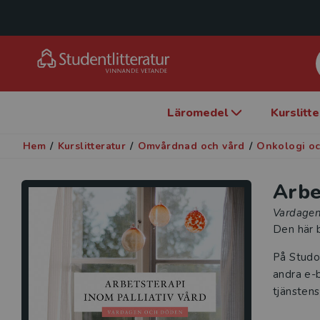
Läromedel
Kurslitt
Hem
/
Kurslitteratur
/
Omvårdnad och vård
/
Onkologi och
Arbe
Vardagen
Den här b
På Studo
andra e-b
tjänstens