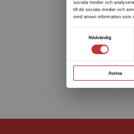
sociala medier och analysera 
till de sociala medier och a
med annan information som du 
Samtyckesval
Nödvändig
Lena
Lena-Kar
professo
Högskola
Avvisa
drygt 20
utbildni
...