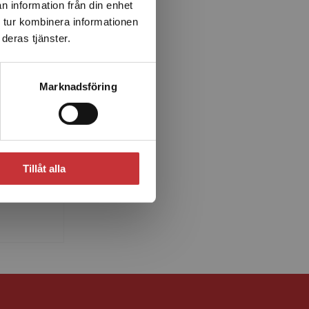
n information från din enhet
 tur kombinera informationen
deras tjänster.
Marknadsföring
n
legorna i
Tillåt alla
d. Marias
som ...