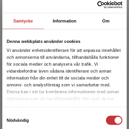
anestesisjukvård. Hon har mångårig erfarenhet
av att arbeta kliniskt som sj...
Samtycke
Information
Om
Denna webbplats använder cookies
Vi använder enhetsidentifierare för att anpassa innehållet
och annonserna till användarna, tillhandahålla funktioner
för sociala medier och analysera vår trafik. Vi
Lena Ljungbergh Nylander
Begränsad fraktregion
vidarebefordrar även sådana identifierare och annan
information från din enhet till de sociala medier och
Lena Nylander är överläkare och specialist i
annons- och analysföretag som vi samarbetar med.
allmän psykiatri. Hon har i flera decennier
Dessa kan i sin tur kombinera informationen med annan
arbetat kliniskt med vuxna med intellektuell
information som du har tillhandahållit eller som de har
funktionsneds...
Det verkar som att du besöker
samlat in när du har använt deras tjänster.
studentlitteratur.se via en enhet utanför Sverige.
Samtyckesval
Vi erbjuder inte leveranser utanför Sverige. För
Nödvändig
att kunna slutföra ett köp måste