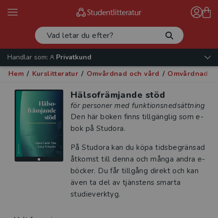
Handlar som:
Privatkund
Hem
/
Kurslitteratur
/
Omvårdnad och vård
/
Omvårdnad oc
Hälsofrämjande stöd
för personer med funktionsnedsättning
Den här boken finns tillgänglig som e-
bok på Studora.
På Studora kan du köpa tidsbegränsad
åtkomst till denna och många andra e-
böcker. Du får tillgång direkt och kan
även ta del av tjänstens smarta
studieverktyg.