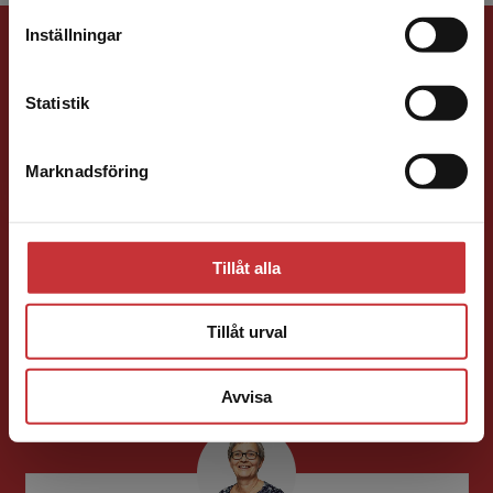
leveransadressen vara i Sverige.
Läs mer
Förlagskontakt
Inställningar
Kontakta kundservice
Statistik
Marknadsföring
Stäng
Vala Flosadottir
Tillåt alla
Förläggare
Vård och medicin
Tillåt urval
046-31 22 33
E-post
Avvisa