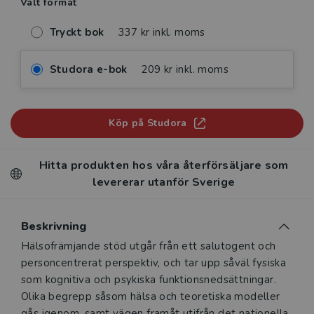
Valt format
Tryckt bok
337 kr inkl. moms
Studora e-bok
209 kr inkl. moms
Köp på Studora
Hitta produkten hos våra återförsäljare som
levererar utanför Sverige
Beskrivning
Beskrivning
Hälsofrämjande stöd utgår från ett salutogent och
personcentrerat perspektiv, och tar upp såväl fysiska
som kognitiva och psykiska funktionsnedsättningar.
Olika begrepp såsom hälsa och teoretiska modeller
gås igenom, samt vägen framåt utifrån det nationella