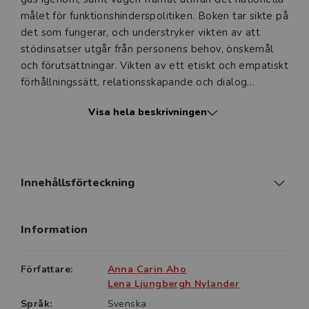
målet för funktionshinderspolitiken. Boken tar sikte på
det som fungerar, och understryker vikten av att
stödinsatser utgår från personens behov, önskemål
och förutsättningar. Vikten av ett etiskt och empatiskt
förhållningssätt, relationsskapande och dialog
framhålls, samtidigt som även närståendes situation
Visa hela beskrivningen
belyses. Utgångspunkt är allas lika rätt till delaktighet
i samhället och ett gott liv, oavsett funktionsförmåga.
Dessutom ges praktiska råd och tips om hur vardagen
kan underlättas.
Innehållsförteckning
Syftet med boken är att bidra till ökad förståelse för
personer med olika varianter av
Information
funktionsnedsättningar samt visa hur hälsofrämjande
stöd kan utformas.
Författare:
Anna Carin Aho
Boken riktar sig i första hand till studenter på
Lena Ljungbergh Nylander
eftergymnasiala vårdyrkesutbildningar, men även till
Språk:
Svenska