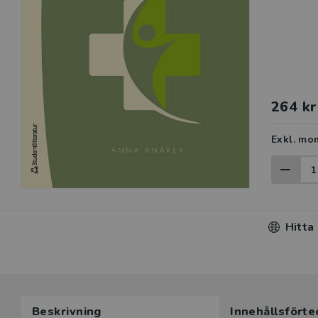
264 kr
Exkl. mo
Hitta
Du som unde
Beskrivning
Innehållsförte
här produk