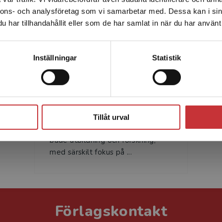
Författare
enhet utanför Sverige. Vi erbjuder inte leveranser utanför
nnons- och analysföretag som vi samarbetar med. Dessa kan i sin
Sverige. För att kunna slutföra ett köp måste
har tillhandahållit eller som de har samlat in när du har använt 
leveransadressen vara i Sverige.
Läs mer
Kontakta kundservice
Inställningar
Statistik
Anna Anåker
Stäng
Anna Anåker är sjuksköterska,
med.dr och lektor vid Högskolan
Tillåt urval
Dalarna. Hennes arbete omfattar
både utbildning och forskning,
med särskilt fokus på ...
Förlagskontakt