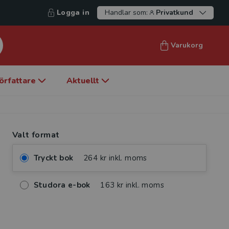
Logga in
Handlar som:
Privatkund
Varukorg
örfattare
Aktuellt
Valt format
Tryckt bok
264 kr inkl. moms
Studora e-bok
163 kr inkl. moms