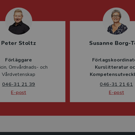
Peter Stoltz
Susanne Borg-T
Förläggare
Förlagskoordinat
cin, Omvårdnads- och
Kurslitteratur o
Vårdvetenskap
Kompetensutveckl
046-31 21 39
046-31 21 61
E-post
E-post