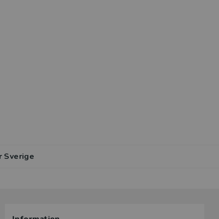
r Sverige
lar av den