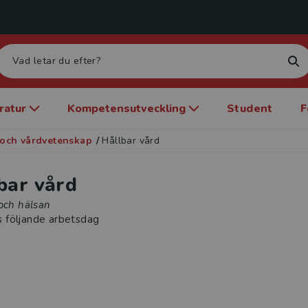
eratur
Kompetensutveckling
Student
F
och vårdvetenskap
/
Hållbar vård
bar vård
 och hälsan
s följande arbetsdag