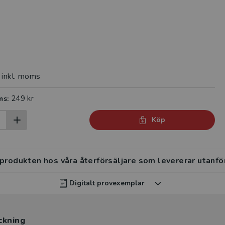
inkl. moms
249 kr
ms:
Köp
 produkten hos våra återförsäljare som levererar utanfö
Digitalt provexemplar
rvisar kan beställa ett kostnadsfritt digitalt provexemp
ckning
ten
.