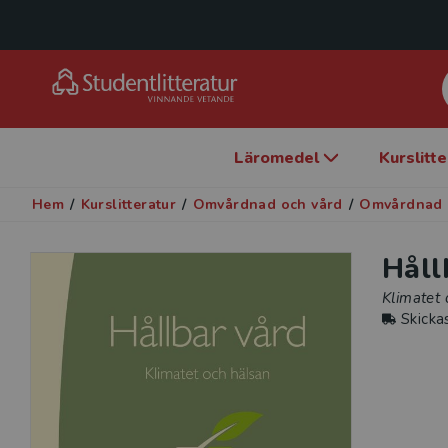
Läromedel
Kurslitt
Hem
/
Kurslitteratur
/
Omvårdnad och vård
/
Omvårdnad 
Håll
Klimatet
Skicka