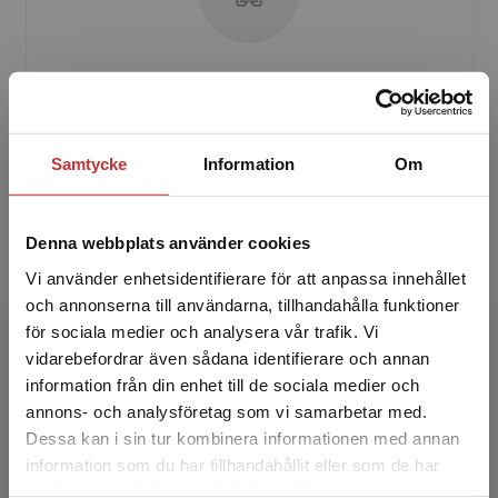
Kerstin Dillmar
Kerstin Dillmar, född 1966, präst och
författare, arbetar i Uppsala domkyrka med
Samtycke
Information
Om
inriktning på existentiell fördjupning och som
kaplan på Sigtunast...
Denna webbplats använder cookies
Vi använder enhetsidentifierare för att anpassa innehållet
och annonserna till användarna, tillhandahålla funktioner
för sociala medier och analysera vår trafik. Vi
Begränsad fraktregion
vidarebefordrar även sådana identifierare och annan
information från din enhet till de sociala medier och
annons- och analysföretag som vi samarbetar med.
Johan Sundelöf
Dessa kan i sin tur kombinera informationen med annan
information som du har tillhandahållit eller som de har
Johan Sundelöf, MD, PhD, född 1974, läkare
Det verkar som att du besöker
samlat in när du har använt deras tjänster.