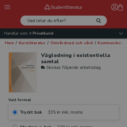
Handlar som:
Privatkund
Hem
/
Kurslitteratur
/
Omvårdnad och vård
/
Kommunikatio
Vägledning i existentiella
samtal
Skickas följande arbetsdag
Valt format
Tryckt bok
335 kr inkl. moms