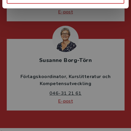
046-31 21 39
E-post
Susanne Borg-Törn
Förlagskoordinator
Kurslitteratur och
Kompetensutveckling
046-31 21 61
E-post