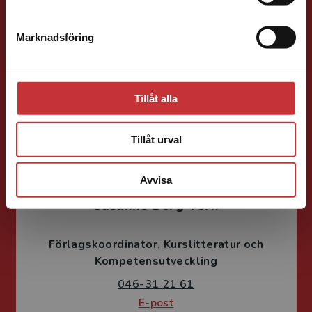
Förläggare
Marknadsföring
Stäng
Medicin, Omvårdnads- och Vårdvetenskap
046-31 21 39
E-post
Tillåt alla
Tillåt urval
Avvisa
Susanne Borg-Törn
Förlagskoordinator
Kurslitteratur och
Kompetensutveckling
046-31 21 61
E-post