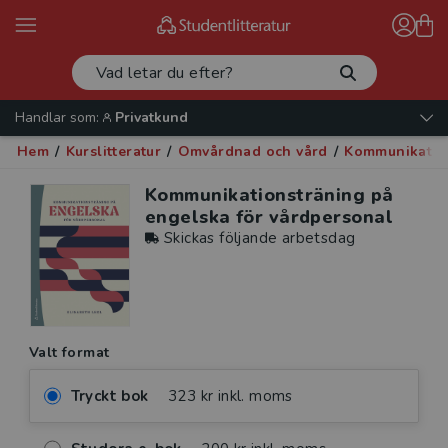
Handlar som:
Privatkund
Hem
/
Kurslitteratur
/
Omvårdnad och vård
/
Kommunikatio
Kommunikationsträning på
engelska för vårdpersonal
Skickas följande arbetsdag
Valt format
Tryckt bok
323 kr inkl. moms