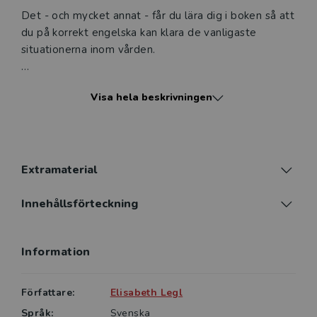
Det - och mycket annat - får du lära dig i boken så att
du på korrekt engelska kan klara de vanligaste
situationerna inom vården.
Kommunikationsträning på engelska för vårdpersonal:
Visa hela beskrivningen
• ger träning i de fyra färdigheterna lyssna, tala, läsa
och skriva
• har exempel och texter från vårdområdet
Extramaterial
• har många olika övningsuppgifter med
Innehållsförteckning
lösningsförslag i facit
Information
• har utförliga ordlistor.
Den här femte upplagan har uppdaterats och utökats
Författare:
Elisabeth Legl
med ett flertal övningar. Till boken finns också en
Språk:
Svenska