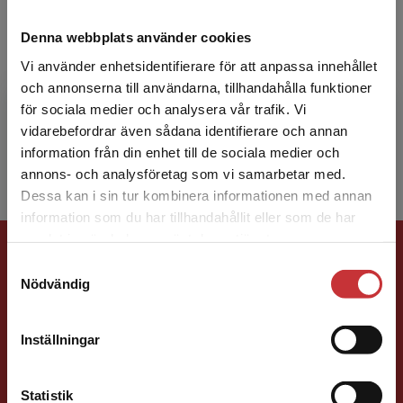
Elisabeth Legl
Denna webbplats använder cookies
Vi använder enhetsidentifierare för att anpassa innehållet
Elisabeth Legl är adjunkt i engelska och
och annonserna till användarna, tillhandahålla funktioner
undervisar i medicinsk engelska på
för sociala medier och analysera vår trafik. Vi
högskolenivå. Hon har även lång erfarenhet av
Begränsad fraktregion
vidarebefordrar även sådana identifierare och annan
kompetensutveckling av sj...
information från din enhet till de sociala medier och
annons- och analysföretag som vi samarbetar med.
Dessa kan i sin tur kombinera informationen med annan
information som du har tillhandahållit eller som de har
Det verkar som att du besöker
samlat in när du har använt deras tjänster.
Förlagskontakt
studentlitteratur.se via en enhet utanför Sverige.
Samtyckesval
Vi erbjuder inte leveranser utanför Sverige. För
Nödvändig
att kunna slutföra ett köp måste
leveransadressen vara i Sverige.
Läs mer
Inställningar
Kontakta kundservice
Peter Stoltz
Statistik