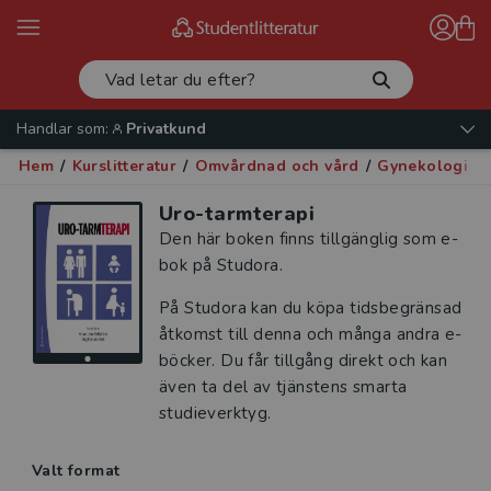
Handlar som:
Privatkund
Hem
/
Kurslitteratur
/
Omvårdnad och vård
/
Gynekologi oc
Uro-tarmterapi
Den här boken finns tillgänglig som e-
bok på Studora.
På Studora kan du köpa tidsbegränsad
åtkomst till denna och många andra e-
böcker. Du får tillgång direkt och kan
även ta del av tjänstens smarta
studieverktyg.
Valt format