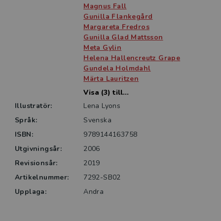
Magnus Fall
Uro-tarmterapi är författad av femton framstående
Gunilla Flankegård
Margareta Fredros
experter och kliniker som bidragit med sin gedigna
Gunilla Glad Mattsson
kunskap och kliniska erfarenhet inom området. Boken
Meta Gylin
riktar sig till utbildningar inom uro-tarmterapi men kan
Helena Hallencreutz Grape
användas på alla universitets- och
Gundela Holmdahl
högskoleutbildningar där problem som berör
Märta Lauritzen
urinblåsan och tarmens funktion avhandlas. Boken kan
Visa (3) till...
också användas som en handbok inom hälso- och
Illustratör:
Lena Lyons
sjukvårdsområdet.
Språk:
Svenska
ISBN:
9789144163758
Utgivningsår:
2006
Revisionsår:
2019
Artikelnummer:
7292-SB02
Upplaga:
Andra