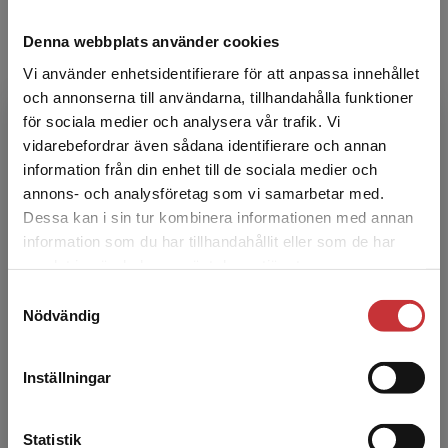
Denna webbplats använder cookies
Birgitta Lindehall
Vi använder enhetsidentifierare för att anpassa innehållet
och annonserna till användarna, tillhandahålla funktioner
Birgitta Lindehall Uroterapeut, leg.
för sociala medier och analysera vår trafik. Vi
sjuksköterska Regionhabiliteringen, Drottning
Begränsad fraktregion
vidarebefordrar även sådana identifierare och annan
Silvias barn- och ungdomssjukhus Göteborg.
information från din enhet till de sociala medier och
annons- och analysföretag som vi samarbetar med.
Dessa kan i sin tur kombinera informationen med annan
information som du har tillhandahållit eller som de har
Det verkar som att du besöker
samlat in när du har använt deras tjänster.
studentlitteratur.se via en enhet utanför Sverige.
Samtyckesval
Vi erbjuder inte leveranser utanför Sverige. För
Nödvändig
att kunna slutföra ett köp måste
Gunnel Andersson
leveransadressen vara i Sverige.
Läs mer
Inställningar
Kontakta kundservice
Statistik