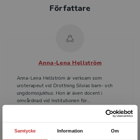
Författare
Anna-Lena Hellström
Anna-Lena Hellström är verksam som
uroterapeut vid Drottning Silvias barn- och
ungdomssjukhus. Hon är även docent i
omvårdnad vid Institutionen för...
Samtycke
Information
Om