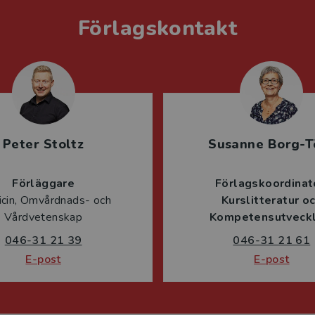
Förlagskontakt
Peter Stoltz
Susanne Borg-T
Förläggare
Förlagskoordinat
cin, Omvårdnads- och
Kurslitteratur o
Vårdvetenskap
Kompetensutveckl
046-31 21 39
046-31 21 61
E-post
E-post