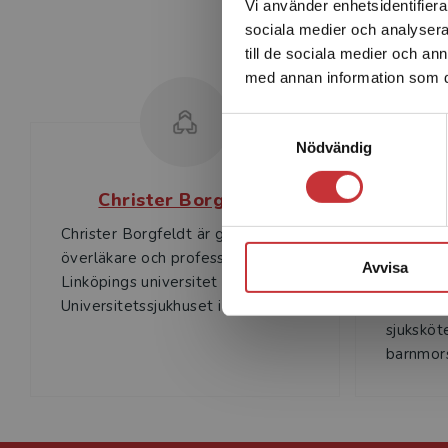
Vi använder enhetsidentifierar
sociala medier och analysera 
till de sociala medier och a
med annan information som du 
Samtyckesval
Nödvändig
Christer Borgfeldt
Christer Borgfeldt är gynekolog,
Ingela S
överläkare och professor vid
barnmors
Avvisa
Linköpings universitet och
medicins
Universitetssjukhuset i Linköping.
mångårig
sjuksköt
barnmors