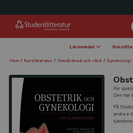
Läromedel
Kurslitt
Hem
/
Kurslitteratur
/
Omvårdnad och vård
/
Gynekologi 
Obst
För sjuks
Den här b
På Studo
andra e-b
tjänstens