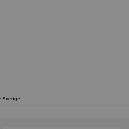
r Sverige
lar av den