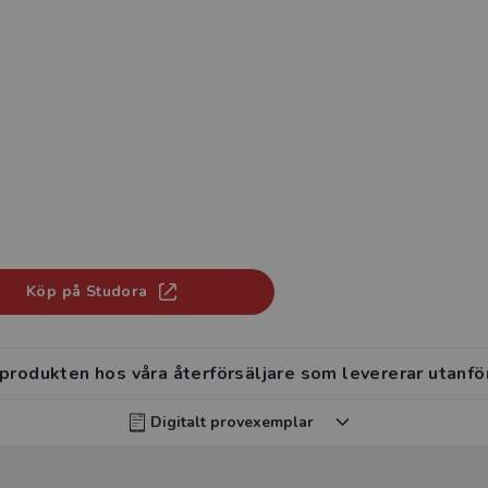
Köp på Studora
 produkten hos våra återförsäljare som levererar utanfö
Digitalt provexemplar
rvisar kan beställa ett kostnadsfritt digitalt provexemp