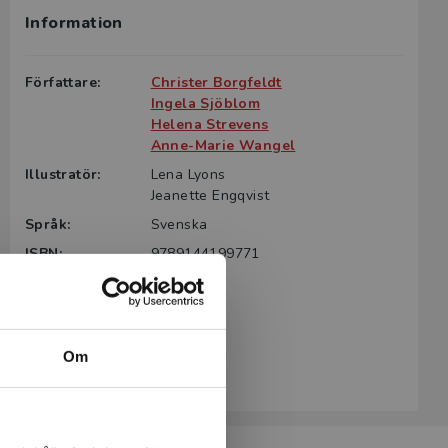
Information
g till boken
ter för din
Författare:
Christer Borgfeldt
id kontakta
Ingela Sjöblom
rodukten.
Helena Strevens
Anne-Marie Wangel
m det gäller
Illustratör:
Lena Lyons
tsgivare.
Jeanette Engqvist
Språk:
Svenska
ISBN:
9789144199771
Utgivningsår:
1990
Revisionsår:
2025
Artikelnummer:
2999-SB06
Om
Upplaga:
Sjätte