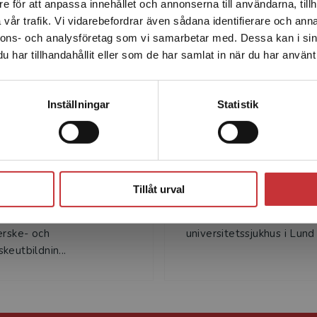
e för att anpassa innehållet och annonserna till användarna, tillh
Det verkar som att du besöker studentlitteratur.se via en
Författare
vår trafik. Vi vidarebefordrar även sådana identifierare och anna
enhet utanför Sverige. Vi erbjuder inte leveranser utanför
nnons- och analysföretag som vi samarbetar med. Dessa kan i sin
Sverige. För att kunna slutföra ett köp måste
har tillhandahållit eller som de har samlat in när du har använt 
leveransadressen vara i Sverige.
Läs mer
Kontakta kundservice
Inställningar
Statistik
Ingela Sjöblom
Helena Streve
jöblom är sjuksköterska,
Helena Strevens är docen
Stäng
ka, disputerad i
obstetrik och gynekologi 
Tillåt urval
k vetenskap och har
Lunds universitet och är 
 erfarenhet av
som överläkare vid Skåne
erske- och
universitetssjukhus i Lund 
keutbildnin...