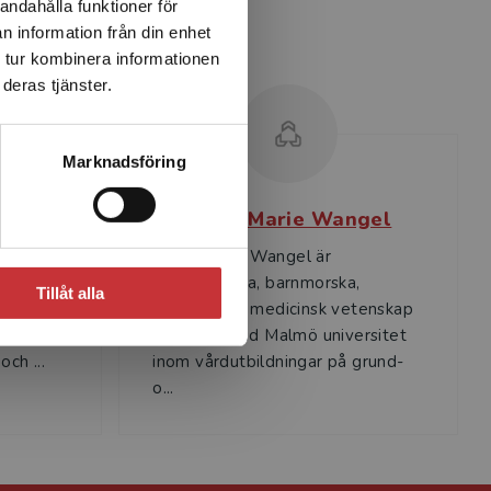
andahålla funktioner för
n information från din enhet
 tur kombinera informationen
deras tjänster.
Marknadsföring
ns
Anne-Marie Wangel
t i
Anne-Marie Wangel är
vid
sjuksköterska, barnmorska,
Tillåt alla
verksam
disputerad i medicinsk vetenskap
s
och lektor vid Malmö universitet
och ...
inom vårdutbildningar på grund-
o...