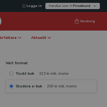
Logga in
Handlar som:
Privatkund
Varukorg
örfattare
Aktuellt
Valt format
Tryckt bok
323 kr inkl. moms
Studora e-bok
200 kr inkl. moms