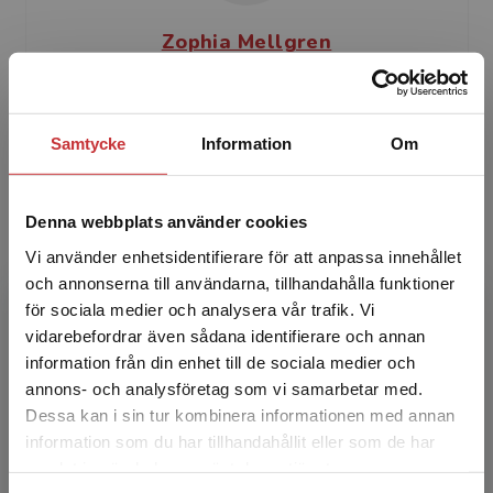
Zophia Mellgren
Zophia Mellgren är beteendevetare och har
mångårig erfarenhet från vård och
Samtycke
Information
Om
omsorgsområdet i olika roller med fokus på
forskning- och utvecklingsfr...
Denna webbplats använder cookies
Vi använder enhetsidentifierare för att anpassa innehållet
och annonserna till användarna, tillhandahålla funktioner
för sociala medier och analysera vår trafik. Vi
Begränsad fraktregion
vidarebefordrar även sådana identifierare och annan
information från din enhet till de sociala medier och
Lennart Lundin
annons- och analysföretag som vi samarbetar med.
Dessa kan i sin tur kombinera informationen med annan
Lennart Lundin är legitimerad psykolog och
information som du har tillhandahållit eller som de har
Det verkar som att du besöker
specialist i klinisk psykologi. Under hela sitt
samlat in när du har använt deras tjänster.
studentlitteratur.se via en enhet utanför Sverige.
yrkesverksamma liv har han varit intresserad av