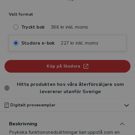
Valt format
Tryckt bok
366 kr inkl. moms
Studora e-bok
227 kr inkl. moms
Köp på Studora
Hitta produkten hos våra återförsäljare som
levererar utanför Sverige
Digitalt provexemplar
Du som undervisar kan beställa ett kostnadsfritt
Beskrivning
digitalt provexemplar av den här produkten
.
Beskrivning
Psykiska funktionsnedsättningar kan uppstå som en