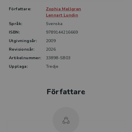
med psykiska funktionsnedsättningar. Den är också
Författare:
Zophia Mellgren
användbar för studenter inom motsvarande
Lennart Lundin
utbildningar.
Språk:
Svenska
ISBN:
9789144216669
Utgivningsår:
2009
Revisionsår:
2026
Artikelnummer:
33898-SB03
Upplaga:
Tredje
Författare