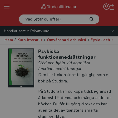
Handlar som:
Privatkund
Hem
/
Kurslitteratur
/
Omvårdnad och vård
/
Fysio- och arb
Psykiska
funktionsnedsättningar
Stöd och hjälp vid kognitiva
funktionsnedsättningar
Den här boken finns tillgänglig som e-
bok på Studora.
På Studora kan du köpa tidsbegränsad
åtkomst till denna och många andra e-
böcker. Du får tillgång direkt och kan
även ta del av tjänstens smarta
studieverktyg.