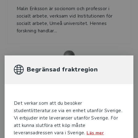
Malin Eriksson är socionom och professor i
socialt arbete, verksam vid Institutionen för
socialt arbete, Umeå universitet. Hennes
forskning handlar...
Begränsad fraktregion
Gunnar Appelgren
Det verkar som att du besöker
Gunnar Appelgren är kriminalkommissarie vid
studentlitteratur.se via en enhet utanför Sverige.
Polismyndigheten. Redan i slutet av 1980-
Vi erbjuder inte leveranser utanför Sverige. För
talet började han arbeta operativt mot
att kunna slutföra ett köp måste
kriminella gäng. År 199...
leveransadressen vara i Sverige.
Läs mer