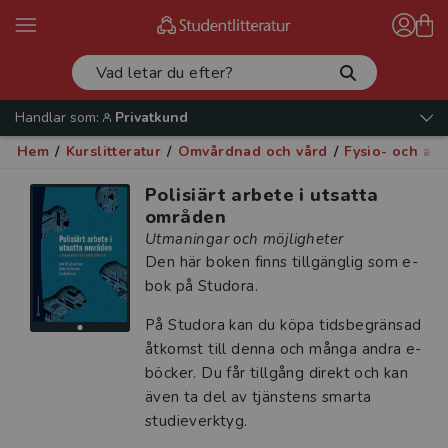
Handlar som:
Privatkund
Hem
/
Kurslitteratur
/
Omvårdnad och vård
/
Fysio- och arb
Polisiärt arbete i utsatta
områden
Utmaningar och möjligheter
Den här boken finns tillgänglig som e-
bok på Studora.
På Studora kan du köpa tidsbegränsad
åtkomst till denna och många andra e-
böcker. Du får tillgång direkt och kan
även ta del av tjänstens smarta
studieverktyg.