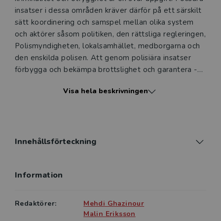
insatser i dessa områden kräver därför på ett särskilt
sätt koordinering och samspel mellan olika system
och aktörer såsom politiken, den rättsliga regleringen,
Polismyndigheten, lokalsamhället, medborgarna och
den enskilda polisen. Att genom polisiära insatser
förbygga och bekämpa brottslighet och garantera ­
säkerhet och trygghet i så kallade utsatta områden är
Visa hela beskrivningen
därför en stor samhällsutmaning.
Den här antologin tar sig an ämnet utifrån ett
långsiktigt perspektiv. Den består av bidrag som
skrivits av såväl forskare som yrkesverksamma poliser
Innehållsförteckning
och samhällsentreprenörer. Alla de medverkande har
erfarenhet av arbete och/eller forskning i så kallade
Information
utsatta områden. Sammantaget ger de olika bidragen
en bred bild av komplexiteten i problembilden,
utmaningarna och förutsättningarna för polisens
Redaktörer:
Mehdi Ghazinour
arbete i dessa områden.
Malin Eriksson