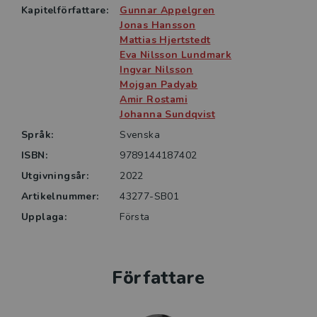
Kapitelförfattare:
Gunnar Appelgren
Boken lämpar sig lika mycket för studenter som för
Jonas Hansson
yrkesverksamma, både inom polisiärt arbete, socialt
Mattias Hjertstedt
arbete och andra professioner som arbetar i så
Eva Nilsson Lundmark
Ingvar Nilsson
kallade utsatta områden.
Mojgan Padyab
Amir Rostami
Johanna Sundqvist
Språk:
Svenska
ISBN:
9789144187402
Utgivningsår:
2022
Artikelnummer:
43277-SB01
Upplaga:
Första
Författare