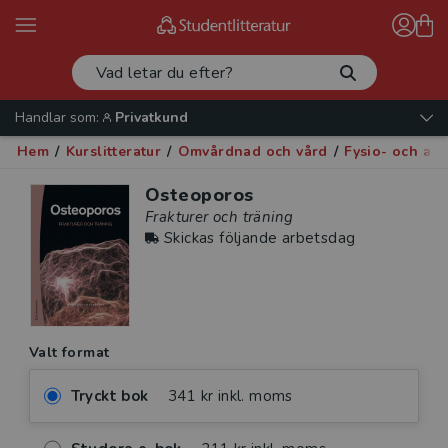
Handlar som:
Privatkund
Hem
/
Kurslitteratur
/
Omvårdnad och vård
/
Fysio- och arb
Osteoporos
Frakturer och träning
Skickas följande arbetsdag
Valt format
Tryckt bok
341 kr inkl. moms