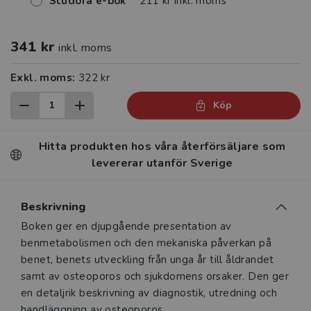
Studora e-bok
211 kr inkl. moms
341 kr
inkl. moms
Exkl. moms:
322 kr
Köp
Hitta produkten hos våra återförsäljare som
levererar utanför Sverige
Beskrivning
Beskrivning
Boken ger en djupgående presentation av
benmetabolismen och den mekaniska påverkan på
benet, benets utveckling från unga år till åldrandet
samt av osteoporos och sjukdomens orsaker. Den ger
en detaljrik beskrivning av diagnostik, utredning och
handläggning av osteoporos.