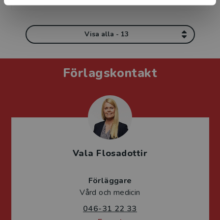
Visa alla - 13
Förlagskontakt
Vala Flosadottir
Förläggare
Vård och medicin
046-31 22 33