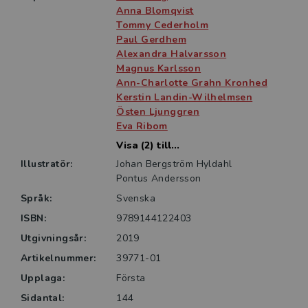
sig ha en ökad risk för att få frakturer.
Anna Blomqvist
Tommy Cederholm
Paul Gerdhem
Alexandra Halvarsson
Magnus Karlsson
Ann-Charlotte Grahn Kronhed
Kerstin Landin-Wilhelmsen
Östen Ljunggren
Eva Ribom
Visa (2) till...
Illustratör:
Johan Bergström Hyldahl
Pontus Andersson
Språk:
Svenska
ISBN:
9789144122403
Utgivningsår:
2019
Artikelnummer:
39771-01
Upplaga:
Första
Sidantal:
144