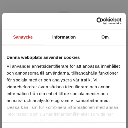
Samtycke
Information
Om
Hans Berg
Denna webbplats använder cookies
Hans Berg, överläkare, docent. Patientområde
Vi använder enhetsidentifierare för att anpassa innehållet
akut ortopedi och traumatologi, Karolinska
och annonserna till användarna, tillhandahålla funktioner
Universitetssjukhuset, Stockholm. CLINTEC,
för sociala medier och analysera vår trafik. Vi
Karolinska Insti...
Begränsad fraktregion
vidarebefordrar även sådana identifierare och annan
information från din enhet till de sociala medier och
annons- och analysföretag som vi samarbetar med.
Dessa kan i sin tur kombinera informationen med annan
information som du har tillhandahållit eller som de har
Det verkar som att du besöker
samlat in när du har använt deras tjänster.
studentlitteratur.se via en enhet utanför Sverige.