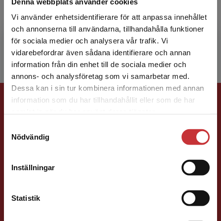
Denna webbplats använder cookies
Lena Haglund är leg. arbetsterapeut och
docent i arbetsterapi. Under senare år har hon
Vi använder enhetsidentifierare för att anpassa innehållet
varit professionsrådgivare till Sveriges
och annonserna till användarna, tillhandahålla funktioner
Arbetsterapeuter. H...
för sociala medier och analysera vår trafik. Vi
Begränsad fraktregion
vidarebefordrar även sådana identifierare och annan
information från din enhet till de sociala medier och
annons- och analysföretag som vi samarbetar med.
Dessa kan i sin tur kombinera informationen med annan
Förlagskontakt
information som du har tillhandahållit eller som de har
Det verkar som att du besöker
samlat in när du har använt deras tjänster.
studentlitteratur.se via en enhet utanför Sverige.
Samtyckesval
Vi erbjuder inte leveranser utanför Sverige. För
Nödvändig
att kunna slutföra ett köp måste
leveransadressen vara i Sverige.
Läs mer
Inställningar
Vala Flosadottir
Kontakta kundservice
Statistik
Förläggare
Vård och medicin