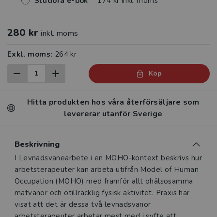
Studora e-bok
174 kr inkl. moms
280 kr
inkl. moms
Exkl. moms:
264 kr
Köp
Hitta produkten hos våra återförsäljare som
levererar utanför Sverige
Beskrivning
Beskrivning
I Levnadsvanearbete i en MOHO-kontext beskrivs hur
arbetsterapeuter kan arbeta utifrån Model of Human
Occupation (MOHO) med framför ­allt ohälsosamma
matvanor och otillräcklig fysisk aktivitet. Praxis har
visat att det är dessa två levnadsvanor
arbetsterapeuter arbetar mest med i syfte att