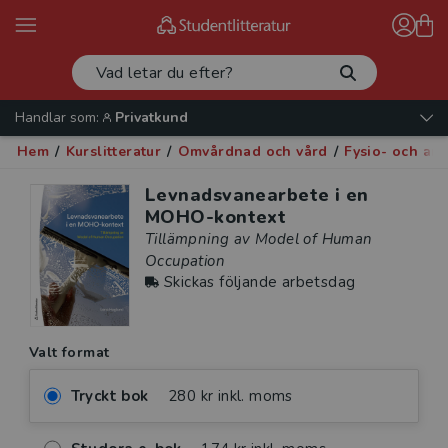
Handlar som:
Privatkund
Hem
/
Kurslitteratur
/
Omvårdnad och vård
/
Fysio- och arb
Levnadsvanearbete i en
MOHO-kontext
Tillämpning av Model of Human
Occupation
Skickas följande arbetsdag
Valt format
Tryckt bok
280 kr inkl. moms