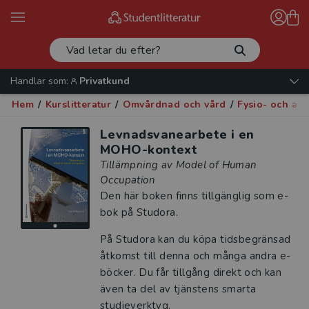
Handlar som:
Privatkund
Hem
/
Kurslitteratur
/
Omvårdnad och vård
/
Fysio- och arb
Levnadsvanearbete i en
MOHO-kontext
Tillämpning av Model of Human
Occupation
Den här boken finns tillgänglig som e-
bok på Studora.
På Studora kan du köpa tidsbegränsad
åtkomst till denna och många andra e-
böcker. Du får tillgång direkt och kan
även ta del av tjänstens smarta
studieverktyg.