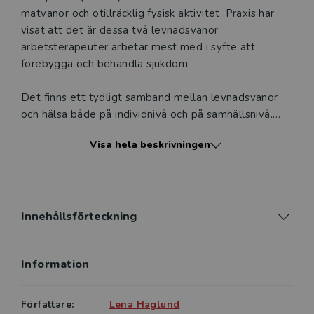
matvanor och otillräcklig fysisk aktivitet. Praxis har
visat att det är dessa två levnadsvanor
arbetsterapeuter arbetar mest med i syfte att
förebygga och behandla sjukdom.
Det finns ett tydligt samband mellan levnadsvanor
och hälsa både på individnivå och på samhällsnivå.
Genom att bygga sitt arbete på MOHO får
Visa hela beskrivningen
arbetsterapeuten stöd i att arbeta utifrån ett
aktivitetsperspektiv, att ha ett holistiskt synsätt och
att arbeta personcentrerat. Det är personens
uppfattning om sitt görande som står i centrum.
Modellen ger vidare arbets­terapeuten stöd i att
Innehållsförteckning
arbeta systematiskt, den ger en logisk grund för
målformulering och val av interventioner samt stödjer
Information
en evidens­baserad praxis.
Boken innehåller ett flertal exempel på praktiska
Författare:
Lena Haglund