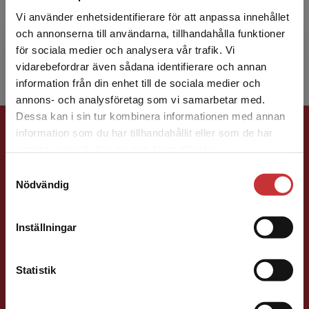
docent i arbetsterapi. Under senare år har hon
Vi använder enhetsidentifierare för att anpassa innehållet
varit professionsrådgivare till Sveriges
och annonserna till användarna, tillhandahålla funktioner
Arbetsterapeuter. H...
för sociala medier och analysera vår trafik. Vi
Begränsad fraktregion
vidarebefordrar även sådana identifierare och annan
information från din enhet till de sociala medier och
annons- och analysföretag som vi samarbetar med.
Dessa kan i sin tur kombinera informationen med annan
Förlagskontakt
information som du har tillhandahållit eller som de har
Det verkar som att du besöker
samlat in när du har använt deras tjänster.
studentlitteratur.se via en enhet utanför Sverige.
Samtyckesval
Vi erbjuder inte leveranser utanför Sverige. För
Nödvändig
att kunna slutföra ett köp måste
leveransadressen vara i Sverige.
Läs mer
Inställningar
Vala Flosadottir
Kontakta kundservice
Statistik
Förläggare
Vård och medicin