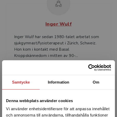
Inger Wulf
Inger Wulf har sedan 1980-talet arbetat som
sjukgymnast/fysioterapeut i Zürich, Schweiz.
Hon kom i kontakt med Basal
Kroppskännedom i mitten av 90-...
Samtycke
Information
Om
Denna webbplats använder cookies
Amanda Lundvik Gyllensten
Vi använder enhetsidentifierare för att anpassa innehållet
och annonserna till användarna, tillhandahålla funktioner