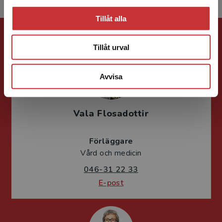
Tillåt alla
Förlagskontakt
Tillåt urval
Avvisa
Vala Flosadottir
Förläggare
Vård och medicin
046-31 22 33
E-post