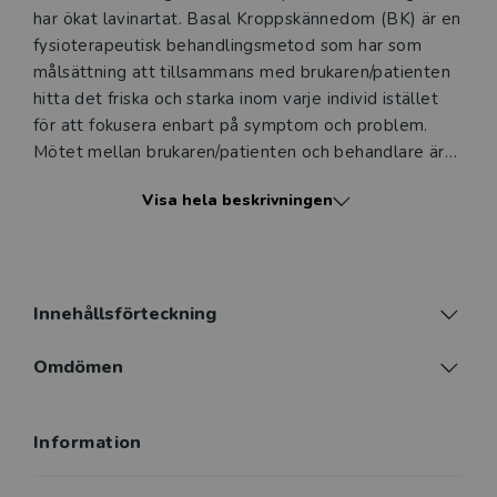
har ökat lavinartat. Basal Kroppskännedom (BK) är en
fysioterapeutisk behandlingsmetod som har som
målsättning att tillsammans med brukaren/patienten
hitta det friska och starka inom varje individ istället
för att fokusera enbart på symptom och problem.
Mötet mellan brukaren/patienten och behandlare är
lika viktigt som övningarna i sig, då relationen kan öka
Visa hela beskrivningen
motivationen och medverka till en förändring som
leder till bättre hälsa.
I BK är relationen till sig själv, andra och omvärlden
viktiga faktorer som påverkas negativt när man inte
Innehållsförteckning
mår bra. Det är då lätt att tappa kontakten med sig
själv och kroppen. BK-metoden utmärks av mycket
Omdömen
enkla rörelser som görs under medveten närvaro
(mindfulness) för att öka medvetenheten om sig själv
Information
i vardagen och stärka de egna hälsoresurserna.