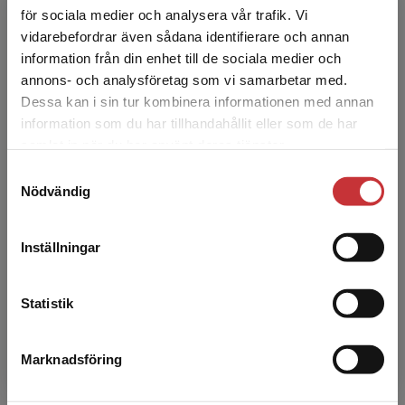
Amanda Lundvik Gyllensten - leg.
för sociala medier och analysera vår trafik. Vi
fysioterapeut, doktor i medicinsk vetenskap
Begränsad fraktregion
vidarebefordrar även sådana identifierare och annan
och docent knuten till institutionen för
information från din enhet till de sociala medier och
hälsovetenskaper, Lunds unive...
annons- och analysföretag som vi samarbetar med.
Dessa kan i sin tur kombinera informationen med annan
information som du har tillhandahållit eller som de har
Det verkar som att du besöker
samlat in när du har använt deras tjänster.
studentlitteratur.se via en enhet utanför Sverige.
Samtyckesval
Vi erbjuder inte leveranser utanför Sverige. För
Nödvändig
att kunna slutföra ett köp måste
leveransadressen vara i Sverige.
Läs mer
Kent Skoglund
Inställningar
Kontakta kundservice
Kent Skoglund är socionom och
sjukgymnast/fysioterapeut och har sedan
Statistik
början av 1980-talet arbetat med Basal
Kroppskännedom. Han examinerades som l...
Marknadsföring
Stäng