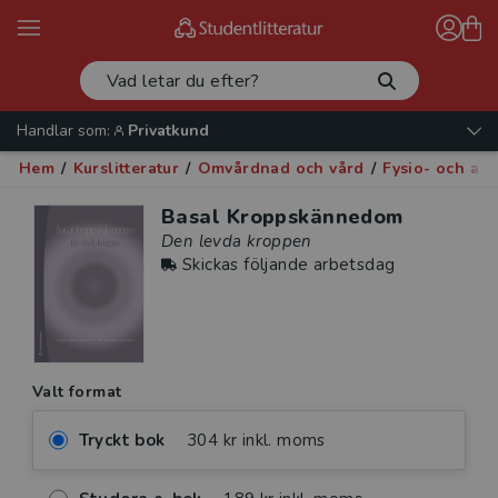
Handlar som:
Privatkund
Hem
/
Kurslitteratur
/
Omvårdnad och vård
/
Fysio- och arb
Basal Kroppskännedom
Den levda kroppen
Skickas följande arbetsdag
Valt format
Tryckt bok
304 kr inkl. moms