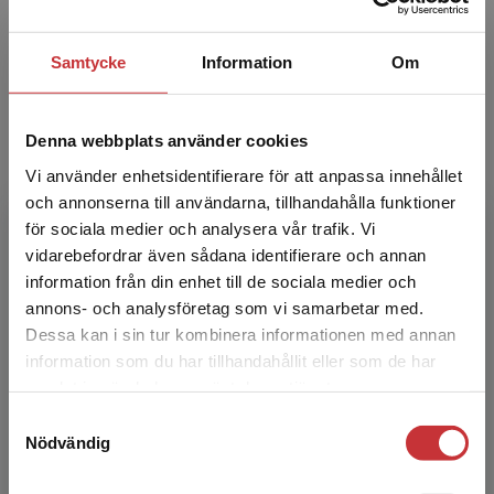
Birgitta Gunnarsson är docent och
Samtycke
Information
Om
specialistarbetsterapeut med lång klinisk
erfarenhet inom psykiatrisk vård. Hon är
anställd som forskare inom Reg...
Denna webbplats använder cookies
Vi använder enhetsidentifierare för att anpassa innehållet
och annonserna till användarna, tillhandahålla funktioner
för sociala medier och analysera vår trafik. Vi
Begränsad fraktregion
vidarebefordrar även sådana identifierare och annan
information från din enhet till de sociala medier och
annons- och analysföretag som vi samarbetar med.
Jenny Hultqvist
Dessa kan i sin tur kombinera informationen med annan
information som du har tillhandahållit eller som de har
Det verkar som att du besöker
Jenny Hultqvist är doktor i medicinsk
samlat in när du har använt deras tjänster.
studentlitteratur.se via en enhet utanför Sverige.
vetenskap samt legitimerad arbetsterapeut.
Samtyckesval
Vi erbjuder inte leveranser utanför Sverige. För
Hon har lång klinisk erfarenhet inom psykiatrisk
Nödvändig
att kunna slutföra ett köp måste
vård och rehabili...
leveransadressen vara i Sverige.
Läs mer