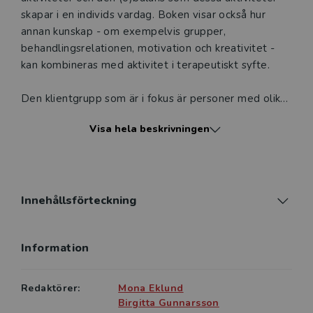
skapar i en individs vardag. Boken visar också hur
annan kunskap - om exempelvis grupper,
behandlingsrelationen, motivation och kreativitet -
kan kombineras med aktivitet i terapeutiskt syfte.
Den klientgrupp som är i fokus är personer med olika
slags psykosocial problematik, vilket inbegriper
Visa hela beskrivningen
psykisk sjukdom, stressrelaterad problematik,
psykologiska reaktioner vid somatisk sjukdom,
smärtproblematik, beroendesjukdomar m.m.
Bokens inledande delar är främst teoretiska
Innehållsförteckning
genomgångar av relevans för aktivitet och relation,
exempelvis aktivitetens betydelse, motivation,
Information
arbete med grupper och behandlingsrelationens
betydelse. De nästföljande kapitlen är inriktade på
praktisk tillämpning. Olika metoder för bedömning av
Redaktörer:
Mona Eklund
aktivitet lyfts fram, liksom exempel på behandling
Birgitta Gunnarsson