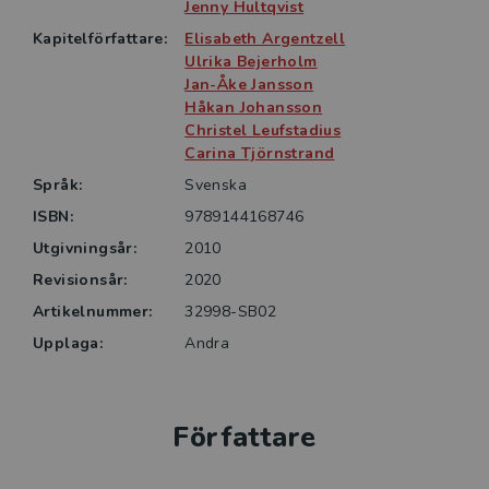
och rehabilitering via meningsfull aktivitet.
Jenny Hultqvist
Kapitelförfattare:
Elisabeth Argentzell
Boken riktar sig till studerande, arbetsterapeuter och
Ulrika Bejerholm
annan personal som i sitt kommande eller nuvarande
Jan-Åke Jansson
Håkan Johansson
yrke använder aktivitet som behandlingsredskap.
Christel Leufstadius
Innehållet är således användbart inom ett brett fält
Carina Tjörnstrand
av stöd och rehabilitering och syftet har varit att
Språk:
Svenska
åstadkomma en sammanställning som på ett
lättillgängligt sätt integrerar teori med praktik.
ISBN:
9789144168746
Utgivningsår:
2010
Revisionsår:
2020
Artikelnummer:
32998-SB02
Upplaga:
Andra
Författare