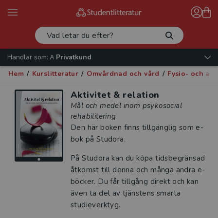
Handlar som:
Privatkund
Hem
/
Kurslitteratur
/
Omvårdnad och vård
/
Fysio- och arb
Aktivitet & relation
Mål och medel inom psykosocial
rehabilitering
Den här boken finns tillgänglig som e-
bok på Studora.
På Studora kan du köpa tidsbegränsad
åtkomst till denna och många andra e-
böcker. Du får tillgång direkt och kan
även ta del av tjänstens smarta
studieverktyg.