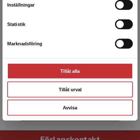
Inställningar
Kontakta kundservice
Statistik
Marknadsföring
Stäng
Elisabeth Argentzell
Elisabeth Argentzell - leg. arbetsterapeut,
doktor i medicinsk vetenskap, docent i
Tillåt alla
arbetsterapi och universitetslektor vid
Institutionen för hälsov...
Tillåt urval
Avvisa
Visa alla - 9
Förlagskontakt