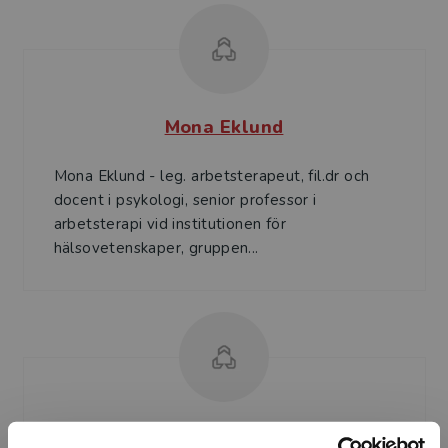
Mona Eklund
Mona Eklund - leg. arbetsterapeut, fil.dr och
docent i psykologi, senior professor i
arbetsterapi vid institutionen för
hälsovetenskaper, gruppen...
Birgitta Gunnarsson