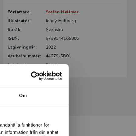
Författare:
Stefan Hellmer
Illustratör:
Jonny Hallberg
Språk:
Svenska
ISBN:
9789144165066
Utgivningsår:
2022
Artikelnummer:
44679-SB01
Upplaga:
Första
Om
andahålla funktioner för
n information från din enhet