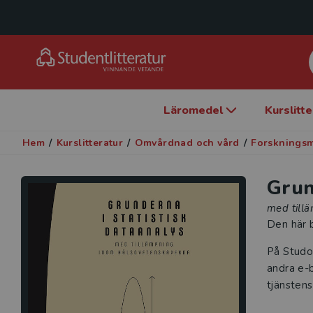
Läromedel
Kurslitt
Hem
/
Kurslitteratur
/
Omvårdnad och vård
/
Forskningsm
Grun
med till
Den här b
På Studo
andra e-b
tjänstens