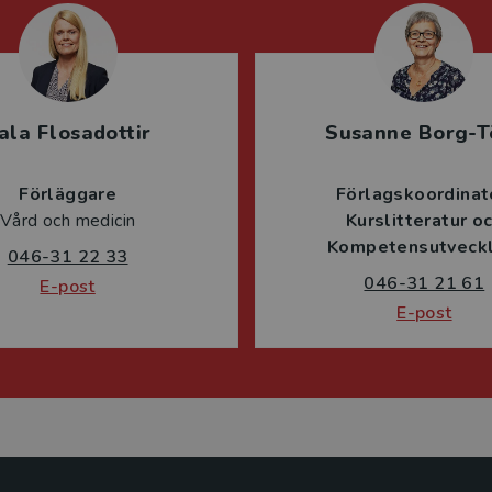
ala Flosadottir
Susanne Borg-T
Förläggare
Förlagskoordinat
Vård och medicin
Kurslitteratur o
Kompetensutveckl
046-31 22 33
046-31 21 61
E-post
E-post