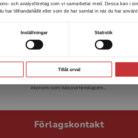
nnons- och analysföretag som vi samarbetar med. Dessa kan i sin
Sverige. För att kunna slutföra ett köp måste
har tillhandahållit eller som de har samlat in när du har använt 
leveransadressen vara i Sverige.
Läs mer
Kontakta kundservice
Inställningar
Statistik
Stefan Hellmer
Stefan Hellmer är docent i
Stäng
industriell ekonomi med lång
Tillåt urval
erfarenhet av att undervisa i
kvantitativa metoder inom såväl
ekonomi som hälsovetenskapern...
Förlagskontakt