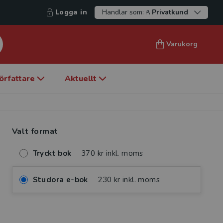
Logga in
Handlar som:
Privatkund
Varukorg
örfattare
Aktuellt
Valt format
Tryckt bok
370 kr inkl. moms
Studora e-bok
230 kr inkl. moms