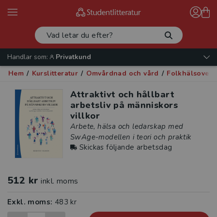
Handlar som:
Privatkund
Hem
/
Kurslitteratur
/
Omvårdnad och vård
/
Folkhälsovet
Attraktivt och hållbart
arbetsliv på människors
villkor
Arbete, hälsa och ledarskap med
SwAge-modellen i teori och praktik
Skickas följande arbetsdag
512 kr
inkl. moms
Exkl. moms:
483 kr