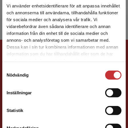
arbetar vid Högskolan Kristianstad och Lunds
Vi använder enhetsidentifierare för att anpassa innehållet
universitet. Kerstin är medicine doktor och
och annonserna till användarna, tillhandahålla funktioner
docent i ...
för sociala medier och analysera vår trafik. Vi
Begränsad fraktregion
vidarebefordrar även sådana identifierare och annan
information från din enhet till de sociala medier och
annons- och analysföretag som vi samarbetar med.
Förlagskontakt
Dessa kan i sin tur kombinera informationen med annan
information som du har tillhandahållit eller som de har
Det verkar som att du besöker
samlat in när du har använt deras tjänster.
studentlitteratur.se via en enhet utanför Sverige.
Samtyckesval
Vi erbjuder inte leveranser utanför Sverige. För
Nödvändig
att kunna slutföra ett köp måste
leveransadressen vara i Sverige.
Läs mer
Inställningar
Vala Flosadottir
Kontakta kundservice
Förläggare
Statistik
Vård och medicin
046-31 22 33