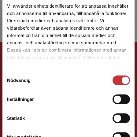
under många år undervisat
Vi använder enhetsidentifierare för att anpassa innehållet
sjuksköterskestuderande i
och annonserna till användarna, tillhandahålla funktioner
läkemedelsberäkning och läkemedelshantering.
för sociala medier och analysera vår trafik. Vi
Begränsad fraktregion
vidarebefordrar även sådana identifierare och annan
information från din enhet till de sociala medier och
annons- och analysföretag som vi samarbetar med.
Förlagskontakt
Dessa kan i sin tur kombinera informationen med annan
information som du har tillhandahållit eller som de har
Det verkar som att du besöker
samlat in när du har använt deras tjänster.
studentlitteratur.se via en enhet utanför Sverige.
Samtyckesval
Vi erbjuder inte leveranser utanför Sverige. För
Nödvändig
att kunna slutföra ett köp måste
leveransadressen vara i Sverige.
Läs mer
Inställningar
Vala Flosadottir
Kontakta kundservice
Förläggare
Statistik
Vård och medicin
046-31 22 33
Marknadsföring