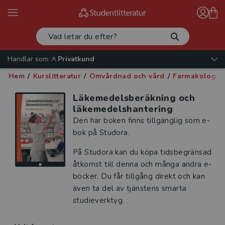
Handlar som:
Privatkund
Hem
/
Kurslitteratur
/
Omvårdnad och vård
/
Farmakologi
/
Läkemedelsberäkning och
läkemedelshantering
Den här boken finns tillgänglig som e-
bok på Studora.
På Studora kan du köpa tidsbegränsad
åtkomst till denna och många andra e-
böcker. Du får tillgång direkt och kan
även ta del av tjänstens smarta
studieverktyg.