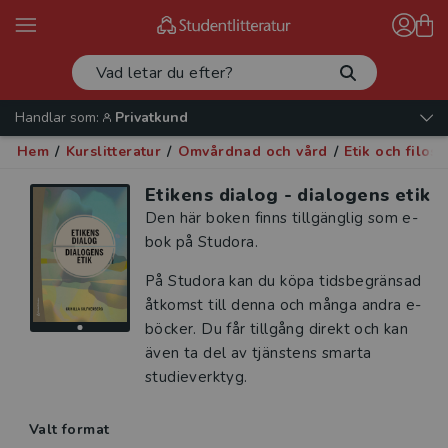
Handlar som:
Privatkund
Hem
/
Kurslitteratur
/
Omvårdnad och vård
/
Etik och filoso
Etikens dialog - dialogens etik
Den här boken finns tillgänglig som e-
bok på Studora.
På Studora kan du köpa tidsbegränsad
åtkomst till denna och många andra e-
böcker. Du får tillgång direkt och kan
även ta del av tjänstens smarta
studieverktyg.
Valt format