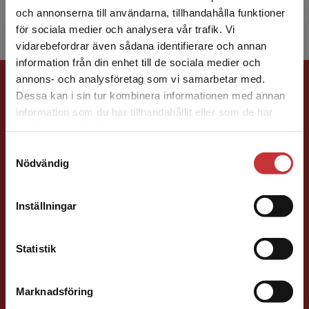
och annonserna till användarna, tillhandahålla funktioner
för sociala medier och analysera vår trafik. Vi
Begränsad fraktregion
vidarebefordrar även sådana identifierare och annan
information från din enhet till de sociala medier och
Förlagskontakt
annons- och analysföretag som vi samarbetar med.
Dessa kan i sin tur kombinera informationen med annan
information som du har tillhandahållit eller som de har
Det verkar som att du besöker
samlat in när du har använt deras tjänster.
studentlitteratur.se via en enhet utanför Sverige.
Samtyckesval
Vi erbjuder inte leveranser utanför Sverige. För
Nödvändig
att kunna slutföra ett köp måste
leveransadressen vara i Sverige.
Läs mer
Vala Flosadottir
Inställningar
Kontakta kundservice
Förläggare
Vård och medicin
Statistik
046-31 22 33
E-post
Marknadsföring
Stäng