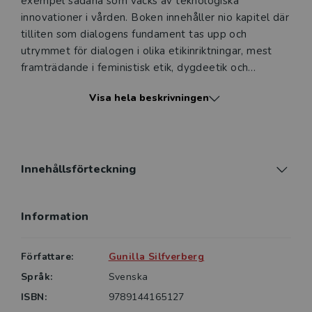
exempel sådana som väcks av teknologiska
innovationer i vården. Boken innehåller nio kapitel där
tilliten som dialogens fundament tas upp och
utrymmet för dialogen i olika etikinriktningar, mest
framträdande i feministisk etik, dygdeetik och
dialogetik diskuteras. Grundläggande frågor om vad
Visa hela beskrivningen
ett dialogiskt förhållningssätt innebär, vad som
händer med samtalsdeltagarna i en dialog och om
dialogen har något särskilt syfte diskuteras
genomgående.
Innehållsförteckning
I boken diskuteras både informella sätt att utveckla
en god yrkesetisk praxis och organiserade aktiviteter
Information
som syftar till att ge medarbetarna möjlighet att
reflektera över sin praktik.
Författare:
Gunilla Silfverberg
Boken vänder sig till studenter och lärare vid
Språk:
Svenska
vårdutbildningar, till yrkesverksamma inom vård,
ISBN:
9789144165127
social omsorg och socialt arbete samt till alla som är