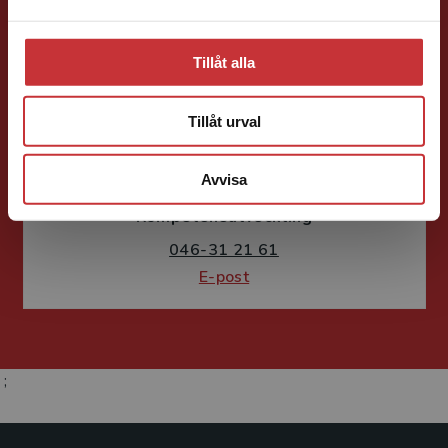
Tillåt alla
Tillåt urval
Susanne Borg-Törn
Avvisa
Förlagskoordinator
Kurslitteratur och
Kompetensutveckling
046-31 21 61
E-post
;