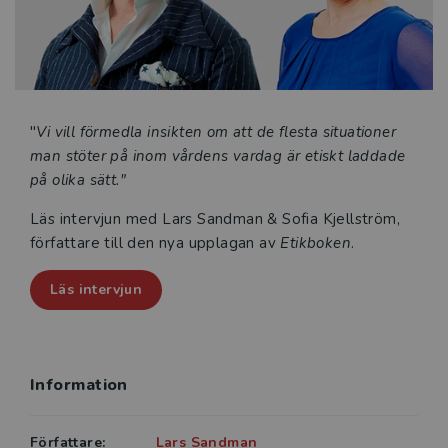
omvårdnad och vårdvetenskap men är också högst
relevant för studenter inom socialt arbete,
fysioterapi, arbetsterapi och på läkarprogrammet.
"
Vi vill förmedla insikten om att de flesta situationer
man stöter på inom vårdens vardag är etiskt laddade
på olika sätt."
Läs intervjun med Lars Sandman & Sofia Kjellström,
författare till den nya upplagan av
Etikboken
.
Läs intervjun
Information
Författare:
Lars Sandman