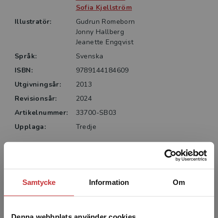
Sofia Kjellström
Illustratör:
Gudrun Romeborn
Jonny Hallberg
Jeanette Engqvist
Språk:
Svenska
ISBN:
9789144184609
Utgivningsår:
2013
Revisionsår:
2024
Artikelnummer:
33700-SB03
Upplaga:
Tredje
Författare
Samtycke
Information
Om
Denna webbplats använder cookies