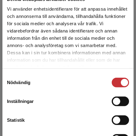
Vi använder enhetsidentifierare för att anpassa innehållet
och annonserna till användarna, tillhandahålla funktioner
Lars Sandman
för sociala medier och analysera vår trafik. Vi
Begränsad fraktregion
vidarebefordrar även sådana identifierare och annan
Lars Sandman är professor i hälso- och
information från din enhet till de sociala medier och
sjukvårdsetik och föreståndare för
annons- och analysföretag som vi samarbetar med.
Prioriteringscentrum, Linköpings universitet.
Dessa kan i sin tur kombinera informationen med annan
Han är även etisk rådgivare...
information som du har tillhandahållit eller som de har
Det verkar som att du besöker
samlat in när du har använt deras tjänster.
studentlitteratur.se via en enhet utanför Sverige.
Samtyckesval
Vi erbjuder inte leveranser utanför Sverige. För
Nödvändig
att kunna slutföra ett köp måste
leveransadressen vara i Sverige.
Läs mer
Inställningar
Kontakta kundservice
Sofia Kjellström
Statistik
Sofia Kjellström, professor i