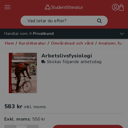
Handlar som:
Privatkund
Hem
/
Kurslitteratur
/
Omvårdnad och vård
/
Anatomi, fysio
Arbetslivsfysiologi
Skickas följande arbetsdag
583 kr
inkl. moms
Exkl. moms:
550 kr