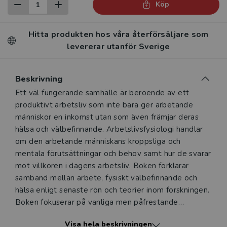
Köp
Hitta produkten hos våra återförsäljare som
levererar utanför Sverige
Beskrivning
Beskrivning
Ett väl fungerande samhälle är beroende av ett
produktivt arbetsliv som inte bara ger arbetande
människor en inkomst utan som även främjar deras
hälsa och välbefinnande. Arbetslivsfysiologi handlar
om den arbetande människans kroppsliga och
mentala förutsättningar och behov samt hur de svarar
mot villkoren i dagens arbetsliv. Boken förklarar
samband mellan arbete, fysiskt välbefinnande och
hälsa enligt senaste rön och teorier inom forskningen.
Boken fokuserar på vanliga men påfrestande
förhållanden i olika yrken i dagens arbetsliv. Det kan
Visa hela beskrivningen
röra sig om ett arbete som är mentalt eller statiskt