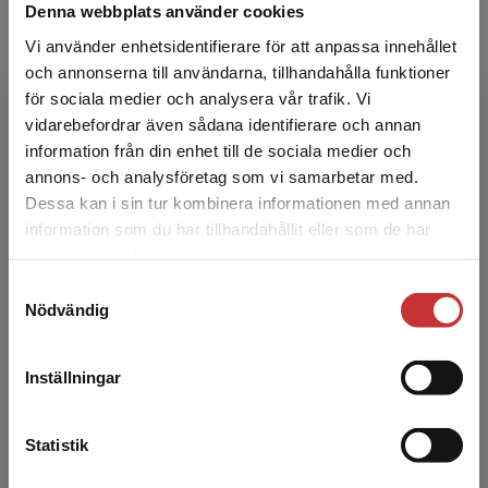
Denna webbplats använder cookies
Vi använder enhetsidentifierare för att anpassa innehållet
och annonserna till användarna, tillhandahålla funktioner
för sociala medier och analysera vår trafik. Vi
Begränsad fraktregion
vidarebefordrar även sådana identifierare och annan
Ewa Wigaeus Tornqvist
information från din enhet till de sociala medier och
annons- och analysföretag som vi samarbetar med.
Ewa Wigaeus Tornqvist är professor vid
Dessa kan i sin tur kombinera informationen med annan
Kungliga Tekniska högskolan, Skolan för teknik
information som du har tillhandahållit eller som de har
Det verkar som att du besöker
och hälsa.
samlat in när du har använt deras tjänster.
studentlitteratur.se via en enhet utanför Sverige.
Samtyckesval
Vi erbjuder inte leveranser utanför Sverige. För
Nödvändig
att kunna slutföra ett köp måste
leveransadressen vara i Sverige.
Läs mer
Inställningar
Kontakta kundservice
Statistik
Margareta Bratt Carlström