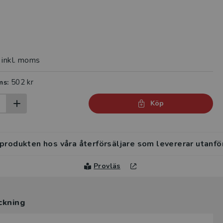
inkl. moms
502 kr
ms:
Köp
 produkten hos våra återförsäljare som levererar utanfö
Provläs
ckning