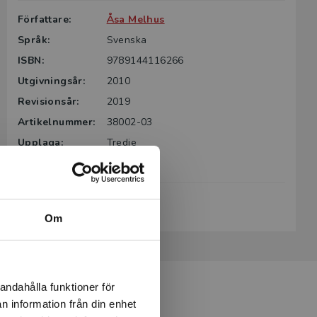
Författare:
Åsa Melhus
Språk:
Svenska
ISBN:
9789144116266
Utgivningsår:
2010
Revisionsår:
2019
Artikelnummer:
38002-03
Upplaga:
Tredje
Sidantal:
496
Köp- och leveransvillkor
Om
andahålla funktioner för
n information från din enhet