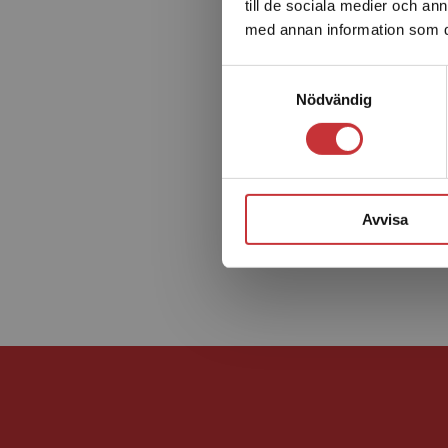
till de sociala medier och a
med annan information som du 
Samtyckesval
Nödvändig
Avvisa