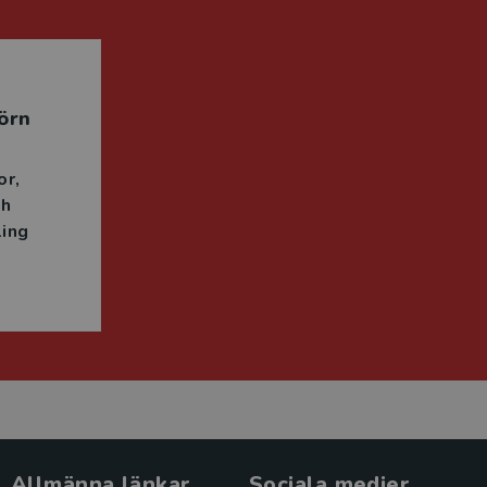
örn
or
ch
ing
Allmänna länkar
Sociala medier