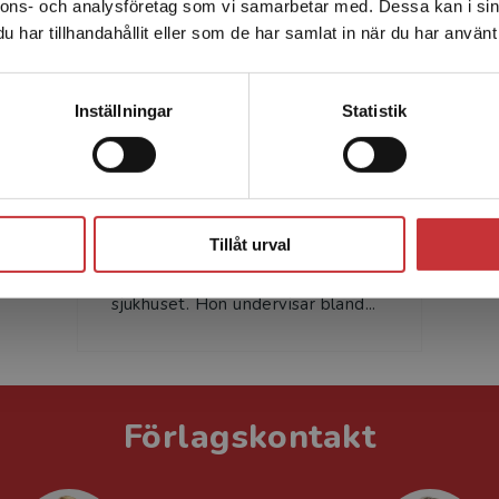
nnons- och analysföretag som vi samarbetar med. Dessa kan i sin
Sverige. För att kunna slutföra ett köp måste
har tillhandahållit eller som de har samlat in när du har använt 
leveransadressen vara i Sverige.
Läs mer
Kontakta kundservice
Inställningar
Statistik
Åsa Melhus
Åsa Melhus är docent och
Stäng
överläkare vid avdelningen för
Tillåt urval
klinisk mikrobiologi vid Uppsala
universitet och Akademiska
sjukhuset. Hon undervisar bland...
Förlagskontakt