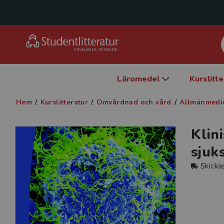
Läromedel
Kurslitt
Hem
/
Kurslitteratur
/
Omvårdnad och vård
/
Allmänmedi
Klin
sjuk
Skicka