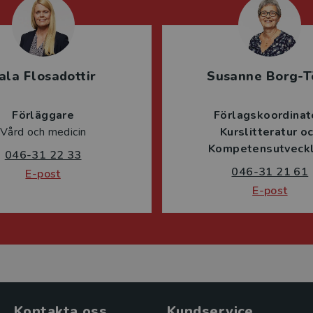
ala Flosadottir
Susanne Borg-T
Förläggare
Förlagskoordinat
Vård och medicin
Kurslitteratur o
Kompetensutveckl
046-31 22 33
046-31 21 61
E-post
E-post
Kontakta oss
Kundservice