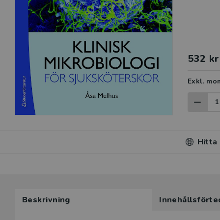
532 kr
Exkl. mo
Hitta
Beskrivning
Innehållsförte