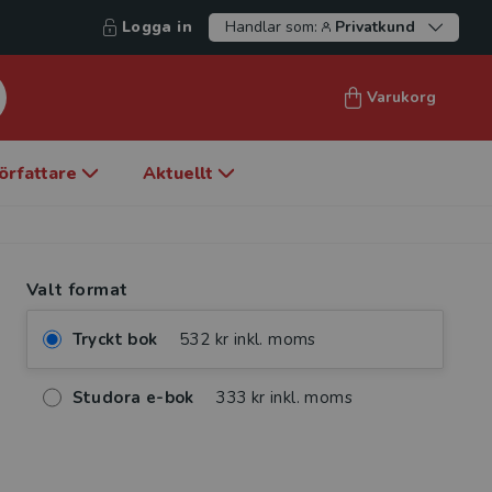
Logga in
Handlar som:
Privatkund
Varukorg
örfattare
Aktuellt
Valt format
Tryckt bok
532 kr inkl. moms
Studora e-bok
333 kr inkl. moms