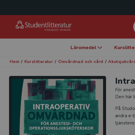
Läromedel
Kurslitt
Hem
/
Kurslitteratur
/
Omvårdnad och vård
/
Akutsjukvår
Intr
För anest
Den här b
På Studo
andra e-b
tjänstens