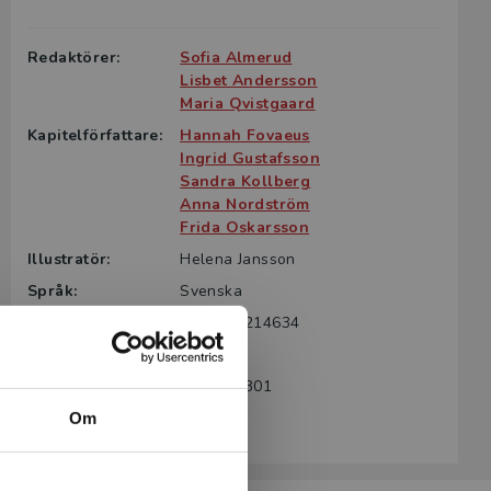
g till boken
ter för din
Redaktörer:
Sofia Almerud
id kontakta
Lisbet Andersson
rodukten.
Maria Qvistgaard
Kapitelförfattare:
Hannah Fovaeus
m det gäller
Ingrid Gustafsson
tsgivare.
Sandra Kollberg
Anna Nordström
Frida Oskarsson
Illustratör:
Helena Jansson
Språk:
Svenska
ISBN:
9789144214634
Utgivningsår:
2026
Artikelnummer:
43793-SB01
Upplaga:
Första
Om