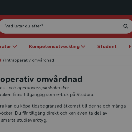
eratur
Kompetensutveckling
Student
F
d
/
Intraoperativ omvårdnad
aoperativ omvårdnad
esi- och operationssjuksköterskor
oken finns tillgänglig som e-bok på Studora.
ra kan du köpa tidsbegränsad åtkomst till denna och många
öcker. Du får tillgång direkt och kan även ta del av
 smarta studieverktyg.