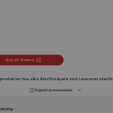
Köp på Studora
 produkten hos våra återförsäljare som levererar utanfö
Digitalt provexemplar
rvisar kan beställa ett kostnadsfritt digitalt provexemp
ckning
ten
.