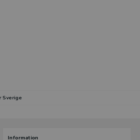
r Sverige
lar av den
Information