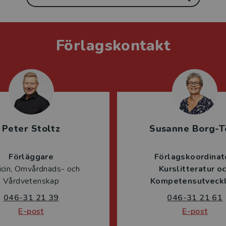
Förlagskontakt
Peter Stoltz
Susanne Borg-T
Förläggare
Förlagskoordinat
cin, Omvårdnads- och
Kurslitteratur o
Vårdvetenskap
Kompetensutveckl
046-31 21 39
046-31 21 61
E-post
E-post