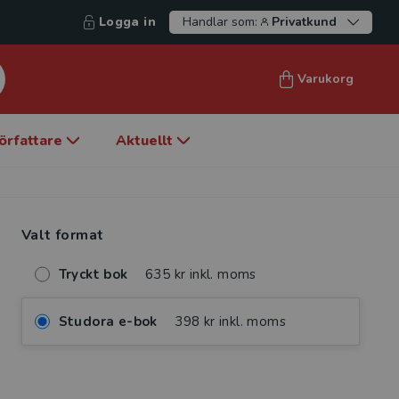
Logga in
Handlar som:
Privatkund
Varukorg
örfattare
Aktuellt
Valt format
Tryckt bok
635 kr inkl. moms
Studora e-bok
398 kr inkl. moms