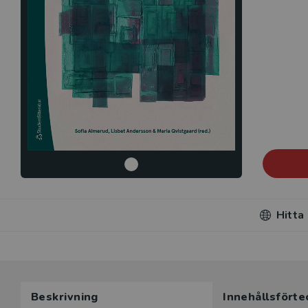
Hitta
Du som unde
Beskrivning
Innehållsförte
här produk