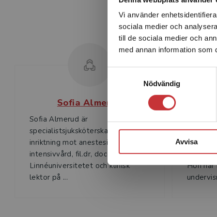
Kristina Lockner, ordförande, Riksföreningen för operati
Vi använder enhetsidentifierar
sociala medier och analysera 
till de sociala medier och a
med annan information som du 
Samtyckesval
Nödvändig
Sofia Almerud
L
Sofia Almerud är
Lisbet A
specialistsjuksköterska med
speciali
Avvisa
inriktning mot anestesi och
inriktni
intensivvård, fil.dr, docent vid
fil.dr oc
Linnéuniversitetet och klinisk
Hon har
lektor på ...
undervisn