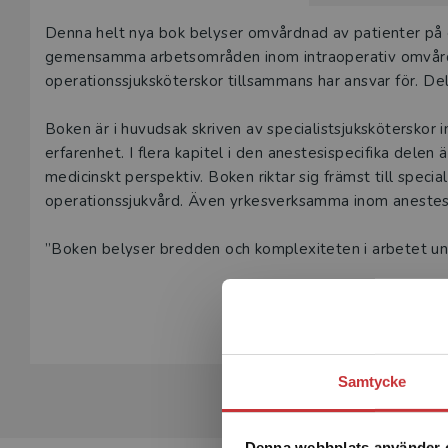
Våra digital
Beskrivning
Denna helt nya bok belyser omvårdnad av patienter på e
under 180 da
gemensamma arbetsområden inom intraoperativ omvårdn
undervisning
operationssjuksköterskor tillsammans har ansvar för. Del
vår
kundserv
Boken är i huvudsak skriven av specialistsjuksköterskor 
Den här prod
erfarenhet. I flera kapitel i den anestesispecifika delen
tjänsteexempl
medicinskt perspektiv. Boken riktar sig främst till speci
operationssjukvård. Även yrkesverksamma inom anestesi-
L
”Boken belyser bredden och komplexiteten i arbetet und
precision och kunskap är avgörande för patientens säk
Visa hela be
uppdraget och de unika kompetenser som anestesi- res
förena vetenskap, klinisk erfarenhet och patientberättels
utveckling och fördjupning av praxis med ett etiskt förhå
som obligatorisk kurslitteratur och den kommer att bli e
Samtycke
Lotta Johansson, ordförande, Riksföreningen för anestes
Denna webbplats använder 