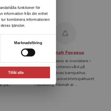
andahålla funktioner för
n information från din enhet
 tur kombinera informationen
deras tjänster.
Marknadsföring
rd
Hannah Fovaeus
Hannah Fovaeus är överläkare i
ed
anestesi och intensivvård på
Tillåt alla
jukvård,
Drottning Silvias barnsjukhus,
enskap.
Sahlgrenska universitetssjukhuset
r pa...
i Göteborg. Hannah är ...