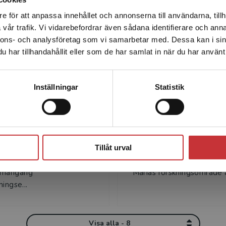
onssjukvård
Författare
e för att anpassa innehållet och annonserna till användarna, tillh
Det verkar som att du besöker studentlitteratur.se via en
vår trafik. Vi vidarebefordrar även sådana identifierare och anna
enhet utanför Sverige. Vi erbjuder inte leveranser utanför
nnons- och analysföretag som vi samarbetar med. Dessa kan i sin
Sverige. För att kunna slutföra ett köp måste
har tillhandahållit eller som de har samlat in när du har använt 
leveransadressen vara i Sverige.
Läs mer
Kontakta kundservice
Inställningar
Statistik
isbet Andersson
Maria Qvistgaa
ndersson är
Maria Qvistgaard är
Stäng
stsjuksköterska med
specialistsjuksköterska m
Tillåt urval
ng mot anestesisjukvård,
inriktning mot operationss
h lektor i vårdvetenskap.
fil.dr och lektor i vårdvet
 mångårig
Marias forskningsområde ä
ingse...
Visa alla - 8