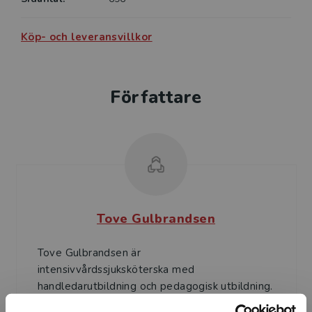
Köp- och leveransvillkor
Författare
Tove Gulbrandsen
Tove Gulbrandsen är
intensivvårdssjuksköterska med
handledarutbildning och pedagogisk utbildning.
Hon har erfarenhet från olika delar av klinisk