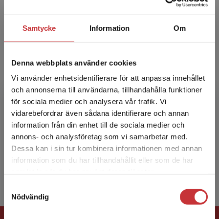
om...
Samtycke
Information
Om
Denna webbplats använder cookies
Vi använder enhetsidentifierare för att anpassa innehållet
och annonserna till användarna, tillhandahålla funktioner
Dag-Gunnar Stubberud
för sociala medier och analysera vår trafik. Vi
Begränsad fraktregion
vidarebefordrar även sådana identifierare och annan
Dag-Gunnar Stubberud är
information från din enhet till de sociala medier och
intensivvårdssjuksköterska och har avlagt
annons- och analysföretag som vi samarbetar med.
examen i vårdvetenskap. Han har flera års
Dessa kan i sin tur kombinera informationen med annan
klinisk praktik från intensivvårdsavdel...
information som du har tillhandahållit eller som de har
Det verkar som att du besöker
samlat in när du har använt deras tjänster.
studentlitteratur.se via en enhet utanför Sverige.
Samtyckesval
Vi erbjuder inte leveranser utanför Sverige. För
Nödvändig
att kunna slutföra ett köp måste
leveransadressen vara i Sverige.
Läs mer