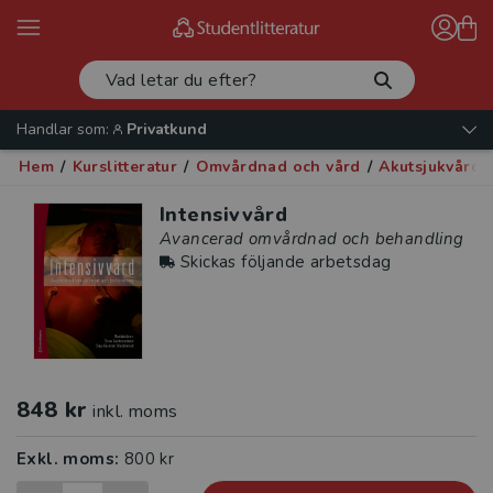
Handlar som:
Privatkund
Hem
/
Kurslitteratur
/
Omvårdnad och vård
/
Akutsjukvård
/
Intensivvård
Avancerad omvårdnad och behandling
Skickas följande arbetsdag
848 kr
inkl. moms
Exkl. moms:
800 kr