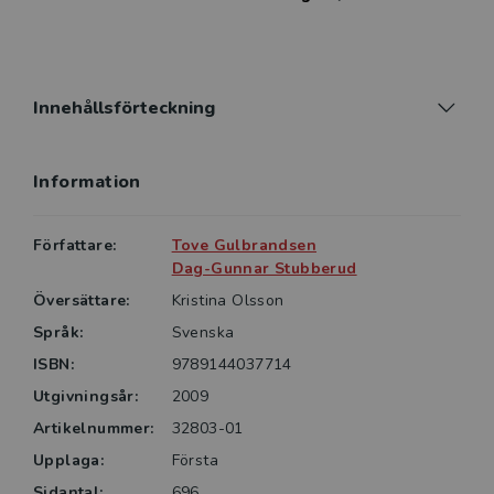
möter i sin yrkesutövning.Boken är i första hand
avsedd för studenter som genomgår vidareutbildning
i intensivvård men är också tänkt att fungera som ett
uppslagsverk för yrkesverksamma
Innehållsförteckning
intensivvårdssjuksköterskor, på akutmottagningar,
övervakningsavdelningar, postoperativa avdelningar
Information
och intensivvårdsavdelningar.
Författare:
Tove Gulbrandsen
Dag-Gunnar Stubberud
Översättare:
Kristina Olsson
Språk:
Svenska
ISBN:
9789144037714
Utgivningsår:
2009
Artikelnummer:
32803-01
Upplaga:
Första
Sidantal:
696