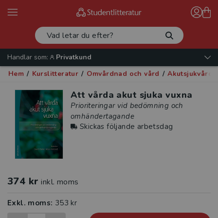
Handlar som:
Privatkund
Hem
/
Kurslitteratur
/
Omvårdnad och vård
/
Akutsjukvård
/
Att vårda akut sjuka vuxna
Prioriteringar vid bedömning och
omhändertagande
Skickas följande arbetsdag
374 kr
inkl. moms
Exkl. moms:
353 kr