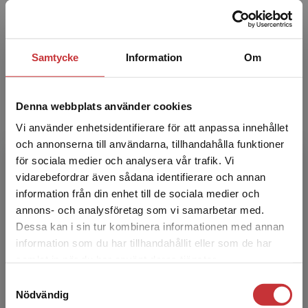
är en erfaren föreläsare med en klinisk
bakgrund som sjuksköterska inom
vuxensjukvården. Hans un...
Samtycke
Information
Om
Denna webbplats använder cookies
Vi använder enhetsidentifierare för att anpassa innehållet
och annonserna till användarna, tillhandahålla funktioner
för sociala medier och analysera vår trafik. Vi
Alison Ketchell
Begränsad fraktregion
vidarebefordrar även sådana identifierare och annan
information från din enhet till de sociala medier och
Alison Ketchell, fil.kand. och leg. sjuksköterska:
annons- och analysföretag som vi samarbetar med.
Alison har varit föreläsare sedan 1994, och
Dessa kan i sin tur kombinera informationen med annan
både hennes fackområde och
information som du har tillhandahållit eller som de har
Det verkar som att du besöker
forskningsinriktning gäll...
samlat in när du har använt deras tjänster.
studentlitteratur.se via en enhet utanför Sverige.
Samtyckesval
Vi erbjuder inte leveranser utanför Sverige. För
Nödvändig
att kunna slutföra ett köp måste