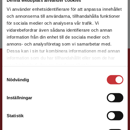
Steven James Linton är professor i klinisk
psykologi samt vetenskaplig ledare för Center
Vi använder enhetsidentifierare för att anpassa innehållet
for Health and Medical Psychology vid Örebro
och annonserna till användarna, tillhandahålla funktioner
universitet.
för sociala medier och analysera vår trafik. Vi
Begränsad fraktregion
vidarebefordrar även sådana identifierare och annan
information från din enhet till de sociala medier och
annons- och analysföretag som vi samarbetar med.
Dessa kan i sin tur kombinera informationen med annan
Förlagskontakt
information som du har tillhandahållit eller som de har
Det verkar som att du besöker
samlat in när du har använt deras tjänster.
studentlitteratur.se via en enhet utanför Sverige.
Samtyckesval
Vi erbjuder inte leveranser utanför Sverige. För
Nödvändig
att kunna slutföra ett köp måste
leveransadressen vara i Sverige.
Läs mer
Inställningar
Peter Stoltz
Kontakta kundservice
Statistik
Förläggare
Medicin, Omvårdnads- och Vårdvetenskap