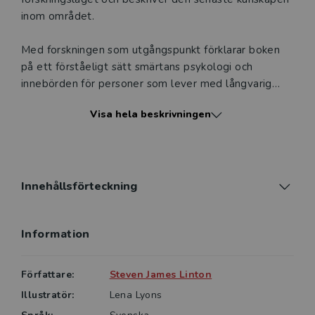
inom området.
Med forskningen som utgångspunkt förklarar boken
på ett förståeligt sätt smärtans psykologi och
innebörden för personer som lever med långvarig
smärtproblematik. Genom rikliga exempel och
Visa hela beskrivningen
förklarande bildmaterial ger boken en ovärderlig
grund för att kunna förstå och behandla patienter
med smärta. Bokens handledning till olika
behandlingsalternativ är nu uppdaterad och utökad.
Innehållsförteckning
Förord av Pernilla Åsenlöf, professor i fysioterapi vid
Uppsala Universitet.
Information
Att förstå patienter med smärta vänder sig till såväl
universitets- och högskolestuderande som
Författare:
Steven James Linton
yrkesverksamma inom hälso- och sjukvården.
Illustratör:
Lena Lyons