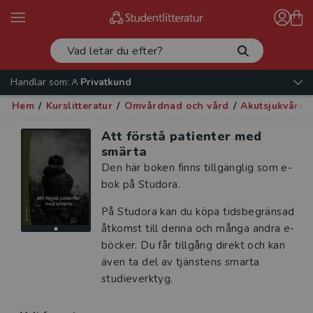
Handlar som:
Privatkund
Hem
/
Kurslitteratur
/
Omvårdnad och vård
/
Akutsjukvård
/
Att förstå patienter med
smärta
Den här boken finns tillgänglig som e-
bok på Studora.
På Studora kan du köpa tidsbegränsad
åtkomst till denna och många andra e-
böcker. Du får tillgång direkt och kan
även ta del av tjänstens smarta
studieverktyg.