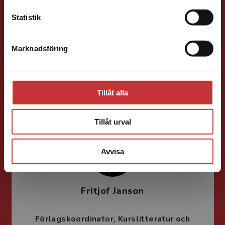
Statistik
Jens Fredholm
Marknadsföring
Stäng
Förläggare
Teknik
Teknik, matematik och statistik
Tillåt alla
046-31 21 58
E-post
Tillåt urval
Avvisa
Fritjof Janson
Förlagskoordinator
Kurslitteratur och