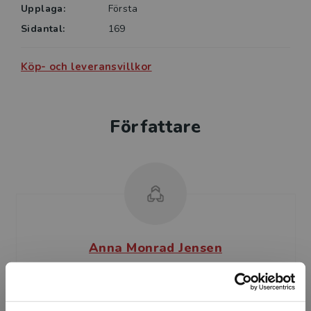
Upplaga:
Första
Sidantal:
169
Köp- och leveransvillkor
Författare
Anna Monrad Jensen