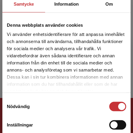
Samtycke
Information
Om
Denna webbplats använder cookies
Cecilia Malmqvist
Vi använder enhetsidentifierare för att anpassa innehållet
och annonserna till användarna, tillhandahålla funktioner
Cecilia Malmqvist är lektor i skogsskötsel vid
för sociala medier och analysera vår trafik. Vi
Linnéuniversitetet. Hon undervisar på flera
Begränsad fraktregion
vidarebefordrar även sådana identifierare och annan
kurser där skogens många värden
information från din enhet till de sociala medier och
uppmärksammas, till exem...
annons- och analysföretag som vi samarbetar med.
Dessa kan i sin tur kombinera informationen med annan
information som du har tillhandahållit eller som de har
Det verkar som att du besöker
samlat in när du har använt deras tjänster.
studentlitteratur.se via en enhet utanför Sverige.
Samtyckesval
Vi erbjuder inte leveranser utanför Sverige. För
Förlagskontakt
Nödvändig
att kunna slutföra ett köp måste
leveransadressen vara i Sverige.
Läs mer
Inställningar
Kontakta kundservice