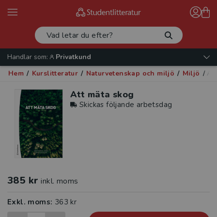
Handlar som:
Privatkund
Hem
/
Kurslitteratur
/
Naturvetenskap och miljö
/
Miljö
/
At
Att mäta skog
Skickas följande arbetsdag
385 kr
inkl. moms
Exkl. moms:
363 kr