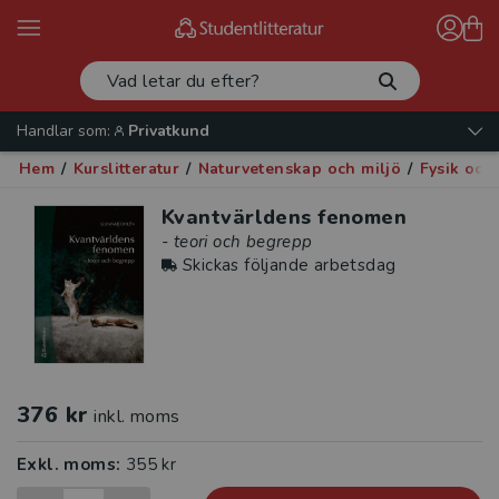
Handlar som:
Privatkund
Hem
/
Kurslitteratur
/
Naturvetenskap och miljö
/
Fysik och
Kvantvärldens fenomen
- teori och begrepp
Skickas följande arbetsdag
376 kr
inkl. moms
Exkl. moms:
355 kr