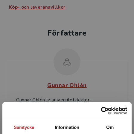
Köp- och leveransvillkor
Författare
Gunnar Ohlén
Gunnar Ohlén är universitetslektor i
matematisk fysik vid Lunds Tekniska Högskola.
Han har forskat inom teoretisk kärnfysik och
kaosteori, men hans...
Samtycke
Information
Om