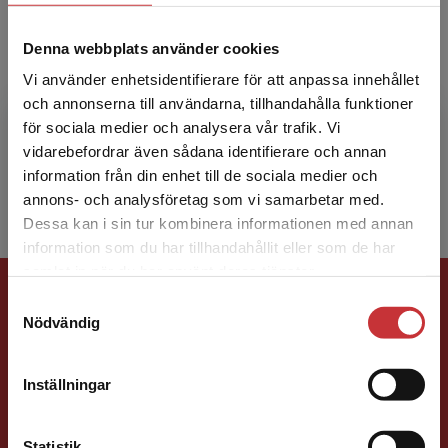
Denna webbplats använder cookies
Vi använder enhetsidentifierare för att anpassa innehållet
och annonserna till användarna, tillhandahålla funktioner
för sociala medier och analysera vår trafik. Vi
Johnny Kvistholm
Begränsad fraktregion
vidarebefordrar även sådana identifierare och annan
information från din enhet till de sociala medier och
annons- och analysföretag som vi samarbetar med.
Dessa kan i sin tur kombinera informationen med annan
information som du har tillhandahållit eller som de har
Det verkar som att du besöker
samlat in när du har använt deras tjänster.
Förlagskontakt
studentlitteratur.se via en enhet utanför Sverige.
Samtyckesval
Vi erbjuder inte leveranser utanför Sverige. För
Nödvändig
att kunna slutföra ett köp måste
leveransadressen vara i Sverige.
Läs mer
Inställningar
Kontakta kundservice
Statistik