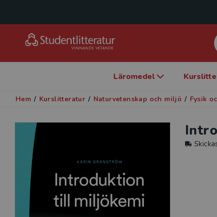
Läromedel
Kurslitt
Hem
/
Kurslitteratur
/
Naturvetenskap och miljö
/
Fysik o
Intr
Skicka