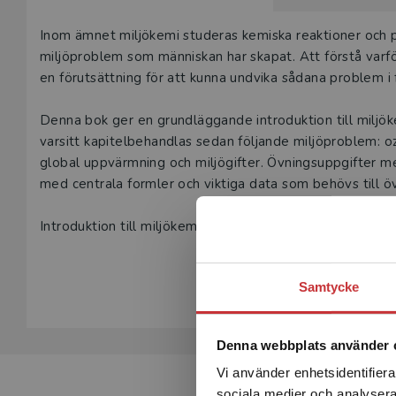
Beskrivning
Inom ämnet miljökemi studeras kemiska reaktioner och pr
miljöproblem som människan har skapat. Att förstå varf
en förutsättning för att kunna undvika sådana problem i 
Denna bok ger en grundläggande introduktion till miljö
varsitt kapitelbehandlas sedan följande miljöproblem: oz
global uppvärmning och miljögifter. Övningsuppgifter me
med centrala formler och viktiga data som behövs till ö
Introduktion till miljökemi vänder sig främst till studen
ingenjörer som läser kurser i miljökemi och miljöteknik
Visa hela be
Samtycke
Denna webbplats använder 
Vi använder enhetsidentifierar
sociala medier och analysera 