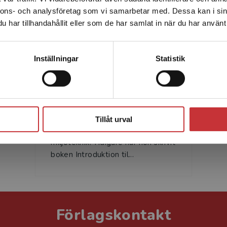
enhet utanför Sverige. Vi erbjuder inte leveranser utanför
nnons- och analysföretag som vi samarbetar med. Dessa kan i sin
Sverige. För att kunna slutföra ett köp måste
har tillhandahållit eller som de har samlat in när du har använt 
leveransadressen vara i Sverige.
Läs mer
Kontakta kundservice
Inställningar
Statistik
Karin Granström
Stäng
Karin Granström är professor i
miljö- och energisystem. Hon
Tillåt urval
undervisar i miljökemi och
miljöteknik. Tidigare har hon skrivit
boken Introduktion til...
Förlagskontakt