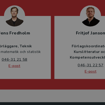
Jens Fredholm
Fritjof Janso
örläggare
Teknik
Förlagskoordinat
 matematik och statistik
Kurslitteratur o
Kompetensutveckl
046-31 21 58
046-31 22 57
E-post
E-post