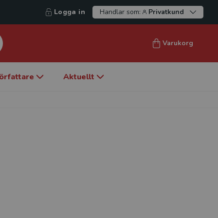
Logga in
Handlar som:
Privatkund
Varukorg
örfattare
Aktuellt