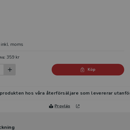
inkl. moms
359 kr
ms:
Köp
 produkten hos våra återförsäljare som levererar utanfö
Provläs
ckning