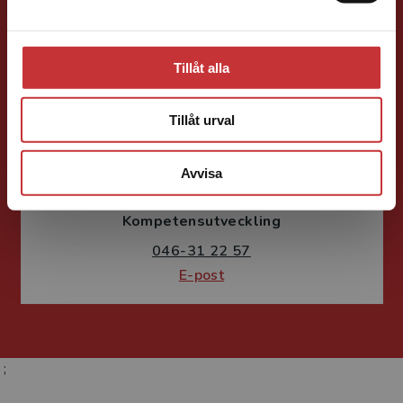
E-post
Tillåt alla
Tillåt urval
Fritjof Janson
Avvisa
Förlagskoordinator
Kurslitteratur och
Kompetensutveckling
046-31 22 57
E-post
;