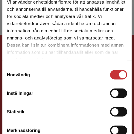
vid Tekniska Högskolan i Jönköping. Han
Vi använder enhetsidentifierare för att anpassa innehållet
ansvarar för ...
och annonserna till användarna, tillhandahålla funktioner
för sociala medier och analysera vår trafik. Vi
Begränsad fraktregion
vidarebefordrar även sådana identifierare och annan
information från din enhet till de sociala medier och
annons- och analysföretag som vi samarbetar med.
Förlagskontakt
Dessa kan i sin tur kombinera informationen med annan
information som du har tillhandahållit eller som de har
Det verkar som att du besöker
samlat in när du har använt deras tjänster.
studentlitteratur.se via en enhet utanför Sverige.
Samtyckesval
Vi erbjuder inte leveranser utanför Sverige. För
Nödvändig
att kunna slutföra ett köp måste
leveransadressen vara i Sverige.
Läs mer
Jens Fredholm
Inställningar
Kontakta kundservice
Förläggare
Teknik
Statistik
Teknik, matematik och statistik
046-31 21 58
Marknadsföring
Stäng