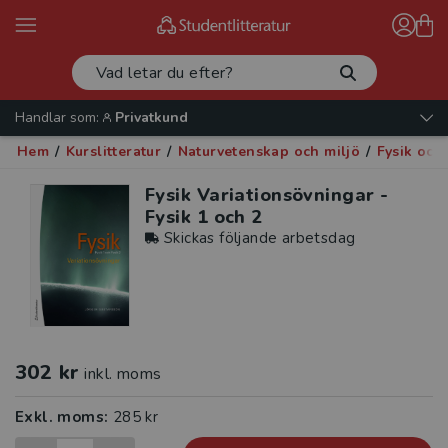
Handlar som:
Privatkund
Hem
/
Kurslitteratur
/
Naturvetenskap och miljö
/
Fysik och
Fysik Variationsövningar -
Fysik 1 och 2
Skickas följande arbetsdag
302 kr
inkl. moms
Exkl. moms:
285 kr