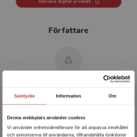
Aktivera digital produkt
Författare
Jörgen Gustafsson
Samtycke
Information
Om
Jörgen Gustafsson är doktor i experimentell
fysik och arbetar som universitets­lektor i fysik
vid Tekniska Högskolan i Jönköping. Han
Denna webbplats använder cookies
ansvarar för ...
Vi använder enhetsidentifierare för att anpassa innehållet
och annonserna till användarna, tillhandahålla funktioner