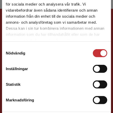
för sociala medier och analysera vår trafik. Vi
Begränsad fraktregion
vidarebefordrar även sådana identifierare och annan
Förlagskontakt
information från din enhet till de sociala medier och
annons- och analysföretag som vi samarbetar med.
Dessa kan i sin tur kombinera informationen med annan
information som du har tillhandahållit eller som de har
Det verkar som att du besöker
samlat in när du har använt deras tjänster.
studentlitteratur.se via en enhet utanför Sverige.
Samtyckesval
Vi erbjuder inte leveranser utanför Sverige. För
Nödvändig
att kunna slutföra ett köp måste
Jens Fredholm
leveransadressen vara i Sverige.
Läs mer
Inställningar
Förläggare
Teknik
Kontakta kundservice
Teknik, matematik och statistik
Statistik
046-31 21 58
E-post
Marknadsföring
Stäng