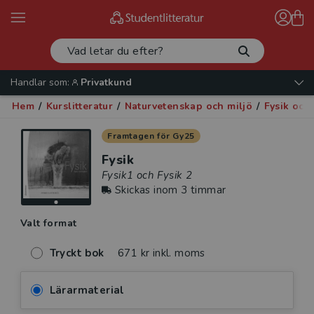
Handlar som:
Privatkund
Hem
/
Kurslitteratur
/
Naturvetenskap och miljö
/
Fysik och
Framtagen för Gy25
Fysik
Fysik1 och Fysik 2
Skickas inom 3 timmar
Valt format
Tryckt bok
671 kr inkl. moms
Lärarmaterial