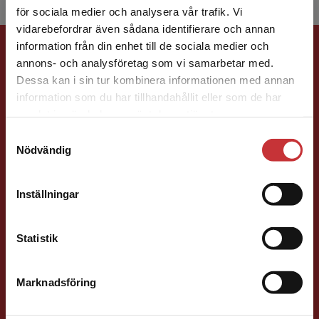
för sociala medier och analysera vår trafik. Vi
Begränsad fraktregion
vidarebefordrar även sådana identifierare och annan
Förlagskontakt
information från din enhet till de sociala medier och
annons- och analysföretag som vi samarbetar med.
Dessa kan i sin tur kombinera informationen med annan
information som du har tillhandahållit eller som de har
Det verkar som att du besöker
samlat in när du har använt deras tjänster.
studentlitteratur.se via en enhet utanför Sverige.
Samtyckesval
Vi erbjuder inte leveranser utanför Sverige. För
Nödvändig
att kunna slutföra ett köp måste
Jens Fredholm
leveransadressen vara i Sverige.
Läs mer
Inställningar
Förläggare
Teknik
Kontakta kundservice
Teknik, matematik och statistik
Statistik
046-31 21 58
E-post
Marknadsföring
Stäng