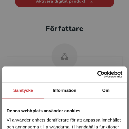
Aktivera digital produkt
Författare
Jörgen Gustafsson
Samtycke
Information
Om
Jörgen Gustafsson är doktor i experimentell
fysik och arbetar som universitets­lektor i fysik
vid Tekniska Högskolan i Jönköping. Han
Denna webbplats använder cookies
ansvarar för ...
Vi använder enhetsidentifierare för att anpassa innehållet
och annonserna till användarna, tillhandahålla funktioner