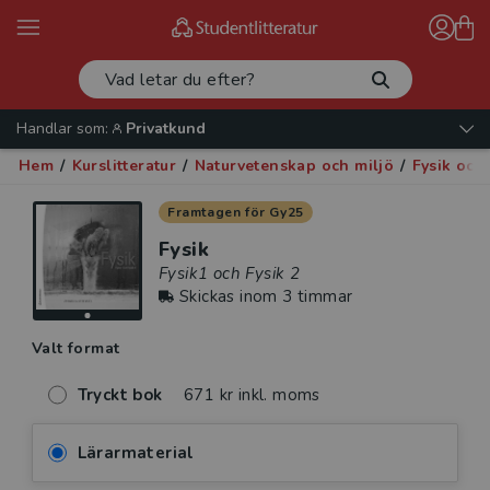
Handlar som:
Privatkund
Hem
/
Kurslitteratur
/
Naturvetenskap och miljö
/
Fysik och
Framtagen för Gy25
Fysik
Fysik1 och Fysik 2
Skickas inom 3 timmar
Valt format
Tryckt bok
671 kr inkl. moms
Lärarmaterial