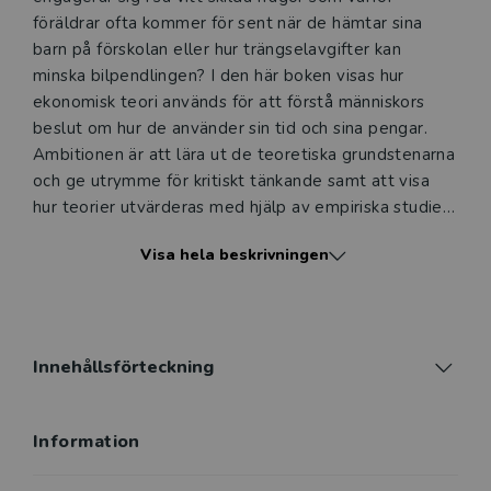
föräldrar ofta kommer för sent när de hämtar sina
barn på förskolan eller hur trängselavgifter kan
minska bilpendlingen? I den här boken visas hur
ekonomisk teori används för att förstå människors
beslut om hur de använder sin tid och sina pengar.
Ambitionen är att lära ut de teoretiska grundstenarna
och ge utrymme för kritiskt tänkande samt att visa
hur teorier utvärderas med hjälp av empiriska studier.
Den ekonomiska människan fokuserar på
Visa hela beskrivningen
konsumtionsteorin och visar hur den kan användas för
att hjälpa oss förstå hur samhället fungerar. Boken
ger många exempel på att teorin är ett kraftfullt
verktyg, men lyfter även fram situationer där
standardteorin inte räcker till utan missar väsentliga
Innehållsförteckning
delar av mänskligt beteende.
Information
Den ekonomiska människan är en modern lärobok för
grundkurseni nationalekonomi. Den presenterar