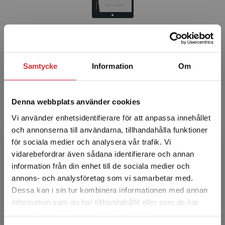
Lärarmaterial - Den ekonomiska människan
Elinder, Mikael
Samtycke
Information
Om
Författare
Denna webbplats använder cookies
Vi använder enhetsidentifierare för att anpassa innehållet
och annonserna till användarna, tillhandahålla funktioner
för sociala medier och analysera vår trafik. Vi
Begränsad fraktregion
vidarebefordrar även sådana identifierare och annan
information från din enhet till de sociala medier och
annons- och analysföretag som vi samarbetar med.
Mikael Elinder
Dessa kan i sin tur kombinera informationen med annan
information som du har tillhandahållit eller som de har
Mikael Elinder är docent och lektor i national­
Det verkar som att du besöker
samlat in när du har använt deras tjänster.
ekonomi vid Uppsala universitet och är även
studentlitteratur.se via en enhet utanför Sverige.