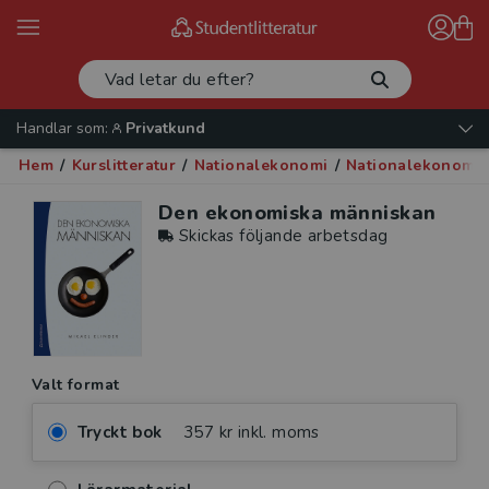
Handlar som:
Privatkund
Hem
/
Kurslitteratur
/
Nationalekonomi
/
Nationalekonomi 
Den ekonomiska människan
Skickas följande arbetsdag
Valt format
Tryckt bok
357 kr inkl. moms