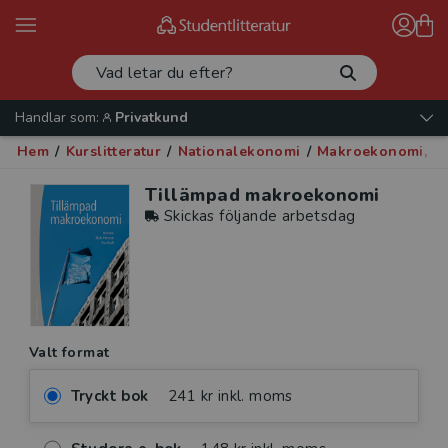
Handlar som:
Privatkund
Hem
/
Kurslitteratur
/
Nationalekonomi
/
Makroekonomi, fin
Tillämpad makroekonomi
Skickas följande arbetsdag
Valt format
Tryckt bok
241 kr inkl. moms