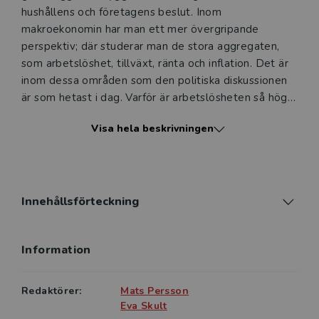
hushållens och företagens beslut. Inom
makroekonomin har man ett mer övergripande
perspektiv; där studerar man de stora aggregaten,
som arbetslöshet, tillväxt, ränta och inflation. Det är
inom dessa områden som den politiska diskussionen
är som hetast i dag. Varför är arbetslösheten så hög?
Hur sköter Riksbanken sitt arbete egentligen? Varför
Visa hela beskrivningen
svänger räntorna och växelkurserna så mycket? Hur
ska man hantera finanskriser? Och varför är
inkomstfördelningen så ojämn? Syftet med Tillämpad
makroekonomi är att på ett enkelt och lättfattligt
sätt presentera nationalekonomernas syn på dessa
Innehållsförteckning
Information
Redaktörer:
Mats Persson
Eva Skult