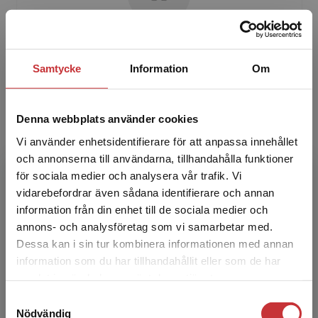
Eva Skult
Samtycke
Information
Om
Eva Skult är fil. doktor i nationalekonomi vid
Nationalekonomiska institutionen, Stockholms
universitet och forskar om sparandebeslut
Denna webbplats använder cookies
under osäkerhet.
Vi använder enhetsidentifierare för att anpassa innehållet
och annonserna till användarna, tillhandahålla funktioner
för sociala medier och analysera vår trafik. Vi
Begränsad fraktregion
vidarebefordrar även sådana identifierare och annan
information från din enhet till de sociala medier och
annons- och analysföretag som vi samarbetar med.
Dessa kan i sin tur kombinera informationen med annan
information som du har tillhandahållit eller som de har
Lars Calmfors
Det verkar som att du besöker
samlat in när du har använt deras tjänster.
studentlitteratur.se via en enhet utanför Sverige.
Samtyckesval
Lars Calmfors är forskare vid IFN (Institutet för
Vi erbjuder inte leveranser utanför Sverige. För
Nödvändig
näringslivsforskning) och professor i