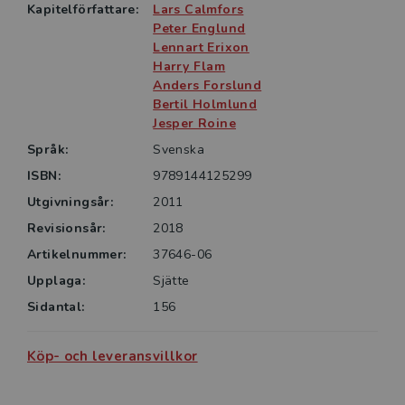
Kapitelförfattare:
Lars Calmfors
Peter Englund
Lennart Erixon
Harry Flam
Anders Forslund
Bertil Holmlund
Jesper Roine
Språk:
Svenska
ISBN:
9789144125299
Utgivningsår:
2011
Revisionsår:
2018
Artikelnummer:
37646-06
Upplaga:
Sjätte
Sidantal:
156
Köp- och leveransvillkor