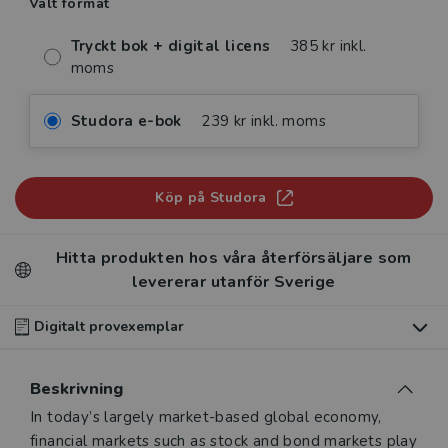
Valt format
Tryckt bok + digital licens
385 kr inkl.
moms
Studora e-bok
239 kr inkl. moms
Köp på Studora
Hitta produkten hos våra återförsäljare som
levererar utanför Sverige
Digitalt provexemplar
Du som undervisar kan beställa ett kostnadsfritt
Beskrivning
digitalt provexemplar av den här produkten
.
Beskrivning
In today’s largely market-based global economy,
Våra digitala provexemplar tillhandahålls via Studora.se
financial markets such as stock and bond markets play