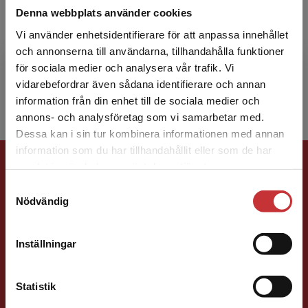
Denna webbplats använder cookies
Hans Byström, currently Professor of Finance
Vi använder enhetsidentifierare för att anpassa innehållet
at Lund University, has also been affiliated with
och annonserna till användarna, tillhandahålla funktioner
the School of Finance and Economics at the
för sociala medier och analysera vår trafik. Vi
Universit...
Begränsad fraktregion
vidarebefordrar även sådana identifierare och annan
information från din enhet till de sociala medier och
annons- och analysföretag som vi samarbetar med.
Dessa kan i sin tur kombinera informationen med annan
information som du har tillhandahållit eller som de har
Förlagskontakt
Det verkar som att du besöker
samlat in när du har använt deras tjänster.
studentlitteratur.se via en enhet utanför Sverige.
Samtyckesval
Vi erbjuder inte leveranser utanför Sverige. För
Nödvändig
att kunna slutföra ett köp måste
leveransadressen vara i Sverige.
Läs mer
Inställningar
Kontakta kundservice
Ola Håkansson
Statistik