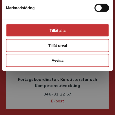
Förläggare
Ekonomi
Forskningsmetodik
och vetenskapsteori
Marknadsföring
Stäng
046-31 21 66
E-post
Tillåt alla
Tillåt urval
Avvisa
Fritjof Janson
Förlagskoordinator
Kurslitteratur och
Kompetensutveckling
046-31 22 57
E-post