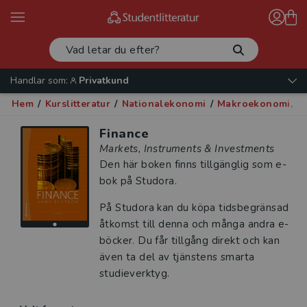
Handlar som:
Privatkund
Hem
/
Kurslitteratur
/
Nationalekonomi
/
Makroekonomi, fin
Finance
Markets, Instruments & Investments
Den här boken finns tillgänglig som e-
bok på Studora.
På Studora kan du köpa tidsbegränsad
åtkomst till denna och många andra e-
böcker. Du får tillgång direkt och kan
även ta del av tjänstens smarta
studieverktyg.