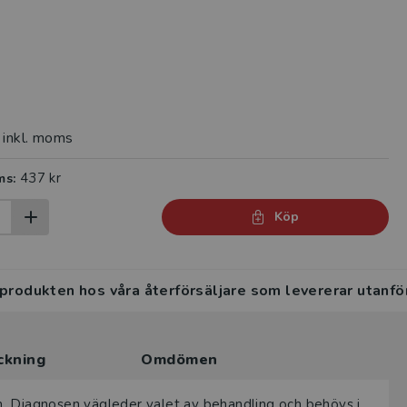
inkl. moms
437 kr
ms:
Köp
 produkten hos våra återförsäljare som levererar utanfö
ckning
Omdömen
rin. Diagnosen vägleder valet av behandling och behövs i