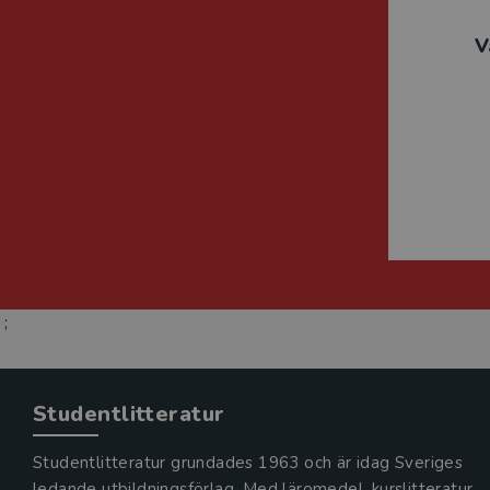
V
;
Studentlitteratur
Studentlitteratur grundades 1963 och är idag Sveriges
ledande utbildningsförlag. Med läromedel, kurslitteratur,