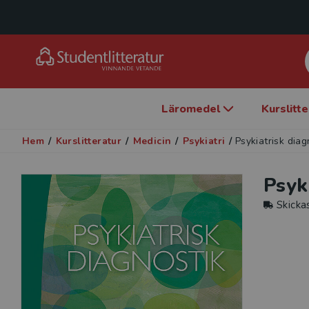
Läromedel
Kurslitt
Hem
/
Kurslitteratur
/
Medicin
/
Psykiatri
/
Psykiatrisk diag
Psyk
Skicka