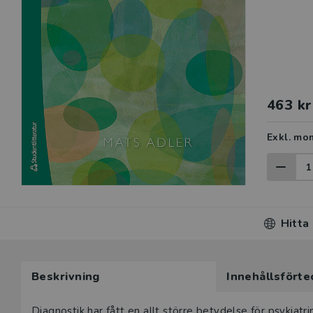
463 kr
Exkl. mo
Hitta
Beskrivning
Innehållsförte
Diagnostik har fått en allt större betydelse för psykiat