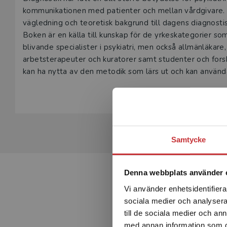
Beskrivning
kommunikationen med patienter och mellan vårdgivare. P
vägledning och teoretisk bakgrund till dagens diagnosti
Boken är en källa till kunskap för de yrkeskategorier som
blivande specialister i psykiatri, men också allmänläkare
arbetsterapeuter och kuratorer samt studenter och forsk
Samtycke
Denna webbplats använder 
Vi använder enhetsidentifierar
sociala medier och analysera 
till de sociala medier och a
med annan information som du 