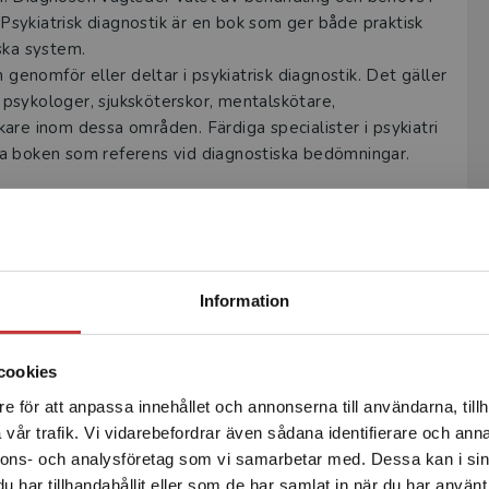
sykiatrisk diagnostik är en bok som ger både praktisk
ska system.
 genomför eller deltar i psykiatrisk diagnostik. Det gäller
, psykologer, sjuksköterskor, mentalskötare,
are inom dessa områden. Färdiga specialister i psykiatri
Begränsad fraktregion
Information
Författare
cookies
e för att anpassa innehållet och annonserna till användarna, tillh
Det verkar som att du besöker studentlitteratur.se via en
vår trafik. Vi vidarebefordrar även sådana identifierare och anna
enhet utanför Sverige. Vi erbjuder inte leveranser utanför
nnons- och analysföretag som vi samarbetar med. Dessa kan i sin
Sverige. För att kunna slutföra ett köp måste
har tillhandahållit eller som de har samlat in när du har använt 
leveransadressen vara i Sverige.
Läs mer