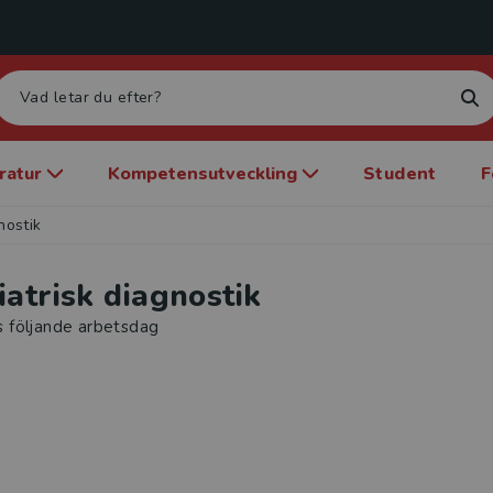
eratur
Kompetensutveckling
Student
F
nostik
iatrisk diagnostik
s följande arbetsdag