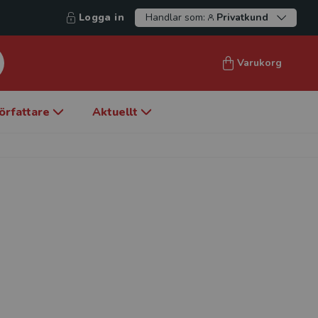
Logga in
Handlar som:
Privatkund
Varukorg
örfattare
Aktuellt