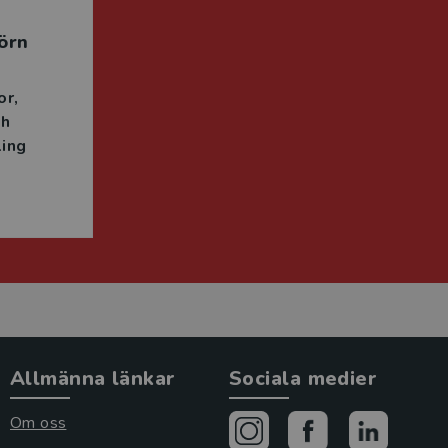
örn
or
ch
ing
Allmänna länkar
Sociala medier
Om oss