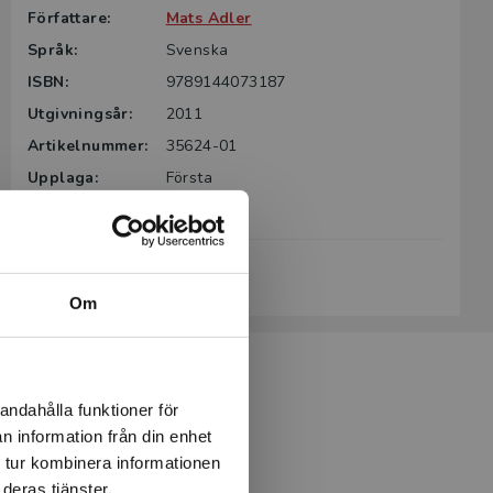
Författare:
Mats Adler
Språk:
Svenska
ISBN:
9789144073187
Utgivningsår:
2011
Artikelnummer:
35624-01
Upplaga:
Första
Sidantal:
251
Köp- och leveransvillkor
Om
andahålla funktioner för
n information från din enhet
 tur kombinera informationen
deras tjänster.