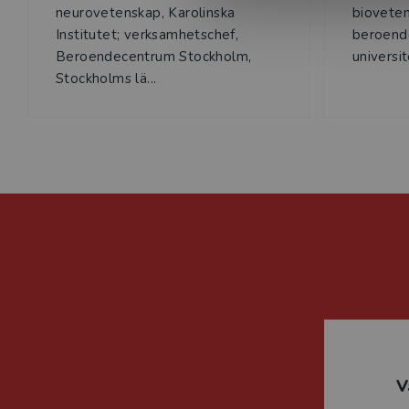
neurovetenskap, Karolinska
bioveten
Institutet; verksamhetschef,
beroend
Beroendecentrum Stockholm,
universi
Stockholms lä...
V