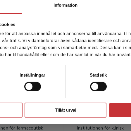
Begränsad fraktregion
Information
cookies
e för att anpassa innehållet och annonserna till användarna, tillh
Det verkar som att du besöker studentlitteratur.se via en
vår trafik. Vi vidarebefordrar även sådana identifierare och anna
enhet utanför Sverige. Vi erbjuder inte leveranser utanför
nnons- och analysföretag som vi samarbetar med. Dessa kan i sin
Sverige. För att kunna slutföra ett köp måste
har tillhandahållit eller som de har samlat in när du har använt 
leveransadressen vara i Sverige.
Läs mer
Författare
Kontakta kundservice
Inställningar
Statistik
Stäng
Tillåt urval
ngrid Nylander
Olof Beck
ylander, professor,
Olof Beck, professor emer
ionen för farmaceutisk
Institutionen för klinisk