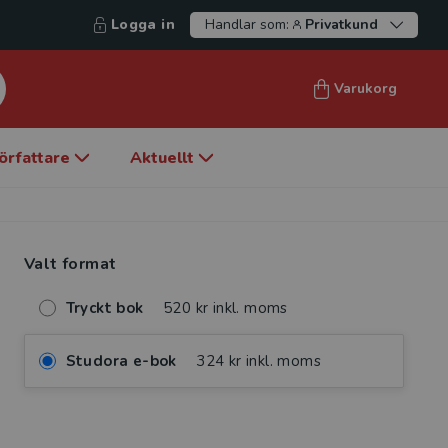
Logga in
Handlar som:
Privatkund
Varukorg
örfattare
Aktuellt
Valt format
Tryckt bok
520 kr inkl. moms
Studora e-bok
324 kr inkl. moms