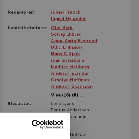
Redaktörer:
Johan Franck
Ingrid Nylander
Kapitelförfattare:
Olof Beck
Solvig Ekblad
Anna-Karin Ekstrand
Ulf J. Eriksson
Hans Gilljam
Joar Guterstam
Mathias Hallberg
Anders Helander
Orsolya Hoffman
Anders Håkansson
Visa (16) till...
Illustratör:
Lena Lyons
Pontus Andersson
Gunilla Svanholm
Språk:
Svenska
ISBN:
9789144169705