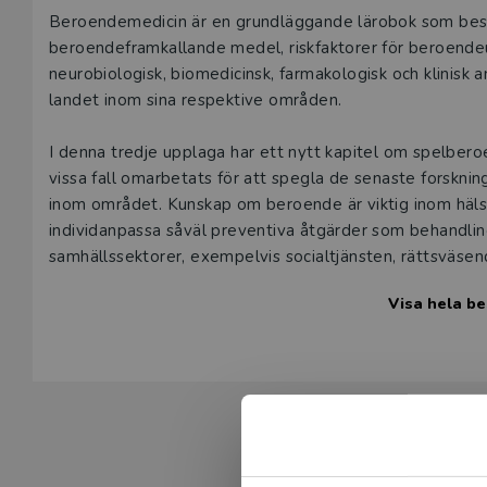
Beskrivning
Beroendemedicin är en grundläggande lärobok som besk
beroendeframkallande medel, riskfaktorer för beroende
neuro­biologisk, biomedicinsk, farmakologisk och klinisk 
landet inom sina respektive områden.
I denna tredje upplaga har ett nytt kapitel om spelbero
vissa fall omarbetats för att spegla de senaste forsknin
inom området. Kunskap om beroende är viktig inom hälso
individanpassa såväl preventiva åtgärder som behandl
samhällssektorer, exempelvis socialtjänsten, rättsväsend
Visa hela be
Boken lämpar sig speciellt för utbildningar inom naturve
biomedicin-, receptarie- och sjuksköterskeprogrammen, 
exempelvis socionom- och psykologutbildning. Den kan ä
uppdragsutbildningar inom området.