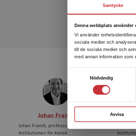
Samtycke
Denna webbplats använder 
Vi använder enhetsidentifierar
sociala medier och analysera 
till de sociala medier och a
med annan information som du 
Samtyckesval
Nödvändig
Avvisa
Johan Franck
I
Johan Franck, professor,
Ingrid N
Institutionen för klinisk
Institut