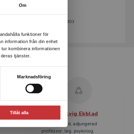
Utgivningsår:
2011
Om
Revisionsår:
2022
Artikelnummer:
32953-SB03
Upplaga:
Tredje
andahålla funktioner för
n information från din enhet
 tur kombinera informationen
deras tjänster.
Marknadsföring
Tillåt alla
Solvig Ekblad
itus,
Solvig Ekblad, adjungerad
professor, leg. psykolog,