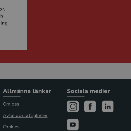
or
ch
ing
Allmänna länkar
Sociala medier
Om oss
Avtal och rättigheter
Cookies