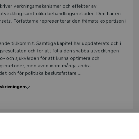
river verkningsmekanismer och effekter av
utveckling samt olika behandlingsmetoder. Den har en
ansats. Författarna representerar den främsta expertisen i
ende tillkommit. Samtliga kapitel har uppdaterats och i
gsresultaten och för att följa den snabba utvecklingen
- och sjukvården för att kunna optimera och
ingsmetoder, men även inom många andra
et och för politiska beslutsfattare.
skrivningen
tenskap och hälso- och sjukvård, såsom läkar-, apotekar-,
men även för att ge ett medicinskt perspektiv inom
ven vara lämplig som kurslitteratur för