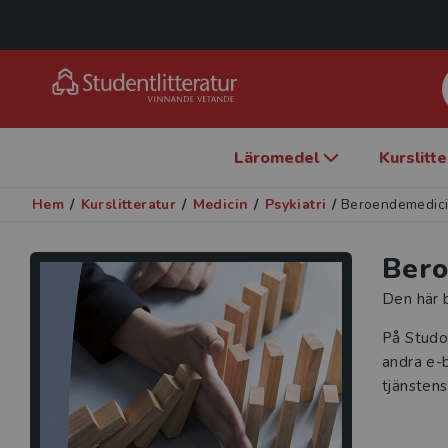
Läromedel
Kurslitt
Hem
/
Kurslitteratur
/
Medicin
/
Psykiatri
/
Beroendemedic
Bero
Den här b
På Studo
andra e-b
tjänstens