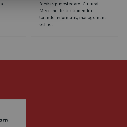
ka
forskargruppsledare, Cultural
Medicine, Institutionen för
lärande, informatik, management
och e...
örn