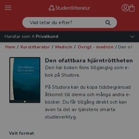
Handlar som:
Privatkund
Hem
/
Kurslitteratur
/
Medicin
/
Övrigt - medicin
/
Den ofatt
Den ofattbara hjärntröttheten
Den här boken finns tillgänglig som e-
bok på Studora.
På Studora kan du köpa tidsbegränsad
åtkomst till denna och många andra e-
böcker. Du får tillgång direkt och kan
även ta del av tjänstens smarta
studieverktyg.
Valt format