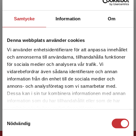
institutionen för neurovetenskap oc...
Samtycke
Information
Om
Denna webbplats använder cookies
Vi använder enhetsidentifierare för att anpassa innehållet
och annonserna till användarna, tillhandahålla funktioner
Lars Rönnbäck
för sociala medier och analysera vår trafik. Vi
Begränsad fraktregion
vidarebefordrar även sådana identifierare och annan
Lars Rönnbäck är med.dr, professor vid
information från din enhet till de sociala medier och
sektionen för klinisk neurovetenskap och
annons- och analysföretag som vi samarbetar med.
rehabilitering, institutionen för neurovetenskap
Dessa kan i sin tur kombinera informationen med annan
och fysiologi, Sah...
information som du har tillhandahållit eller som de har
Det verkar som att du besöker
samlat in när du har använt deras tjänster.
studentlitteratur.se via en enhet utanför Sverige.
Samtyckesval
Vi erbjuder inte leveranser utanför Sverige. För
Nödvändig
att kunna slutföra ett köp måste
leveransadressen vara i Sverige.
Läs mer