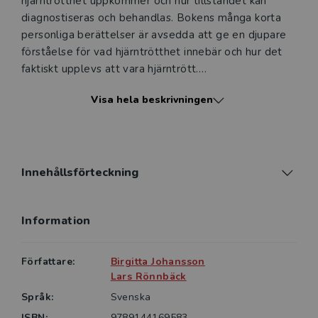
hjärntrötthet uppkommer och hur tillståndet kan
diagnostiseras och behandlas. Bokens många korta
personliga berättelser är avsedda att ge en djupare
förståelse för vad hjärntrötthet innebär och hur det
faktiskt upplevs att vara hjärntrött.
Visa hela beskrivningen
Boken vänder sig till studenter inom vården, till
vårdpersonal i primärvården och inom kommunal
verksamhet, som hemtjänst och boendestöd, samt till
myndigheter såsom Försäkringskassa och
försäkringsbolag. Självklart vänder vi oss även till
Innehållsförteckning
drabbade och anhöriga och till alla andra som önskar
fördjupad kunskap och förståelse. Vi hoppas att
Information
denna bok ska öka medvetenheten och kunskapen
om hjärntrötthet och inspirera till vidare forskning.
Författare:
Birgitta Johansson
Lars Rönnbäck
Språk:
Svenska
ISBN:
9789144169583