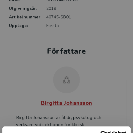
Utgivningsår:
2019
Artikelnummer:
40745-SB01
Upplaga:
Första
Författare
Birgitta Johansson
Birgitta Johansson är fil.dr, psykolog och
verksam vid sektionen för klinisk
neurovetenskap och rehabilitering,