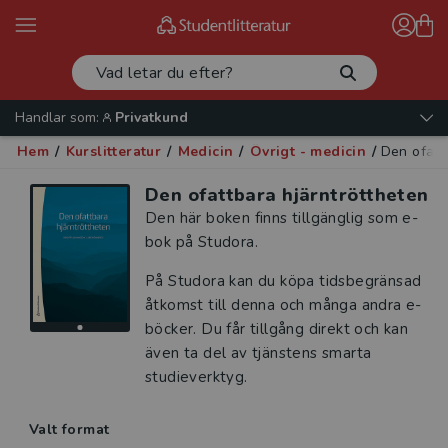
Handlar som:
Privatkund
Hem
/
Kurslitteratur
/
Medicin
/
Övrigt - medicin
/
Den ofatt
Den ofattbara hjärntröttheten
Den här boken finns tillgänglig som e-
bok på Studora.
På Studora kan du köpa tidsbegränsad
åtkomst till denna och många andra e-
böcker. Du får tillgång direkt och kan
även ta del av tjänstens smarta
studieverktyg.
Valt format