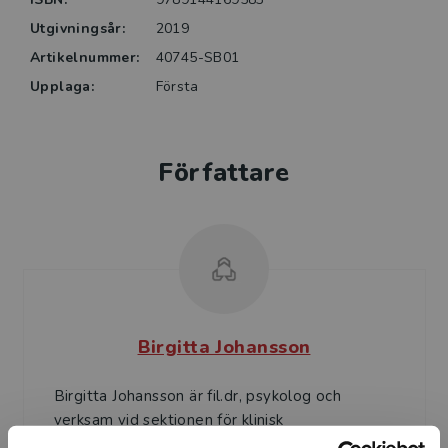
Utgivningsår:
2019
Artikelnummer:
40745-SB01
Upplaga:
Första
Författare
Birgitta Johansson
Birgitta Johansson är fil.dr, psykolog och
verksam vid sektionen för klinisk
neurovetenskap och rehabilitering,