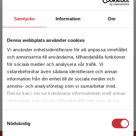
institutionen för neurovetenskap oc...
Samtycke
Information
Om
Denna webbplats använder cookies
Vi använder enhetsidentifierare för att anpassa innehållet
och annonserna till användarna, tillhandahålla funktioner
Lars Rönnbäck
för sociala medier och analysera vår trafik. Vi
Begränsad fraktregion
vidarebefordrar även sådana identifierare och annan
Lars Rönnbäck är med.dr, professor vid
information från din enhet till de sociala medier och
sektionen för klinisk neurovetenskap och
annons- och analysföretag som vi samarbetar med.
rehabilitering, institutionen för neurovetenskap
Dessa kan i sin tur kombinera informationen med annan
och fysiologi, Sah...
information som du har tillhandahållit eller som de har
Det verkar som att du besöker
samlat in när du har använt deras tjänster.
studentlitteratur.se via en enhet utanför Sverige.
Samtyckesval
Vi erbjuder inte leveranser utanför Sverige. För
Nödvändig
att kunna slutföra ett köp måste
leveransadressen vara i Sverige.
Läs mer