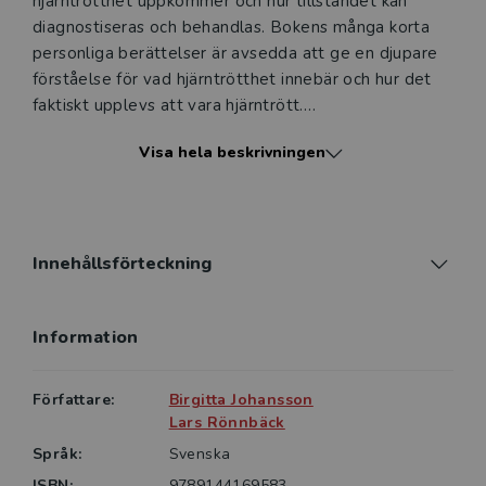
hjärntrötthet uppkommer och hur tillståndet kan
diagnostiseras och behandlas. Bokens många korta
personliga berättelser är avsedda att ge en djupare
förståelse för vad hjärntrötthet innebär och hur det
faktiskt upplevs att vara hjärntrött.
Visa hela beskrivningen
Boken vänder sig till studenter inom vården, till
vårdpersonal i primärvården och inom kommunal
verksamhet, som hemtjänst och boendestöd, samt till
myndigheter såsom Försäkringskassa och
försäkringsbolag. Självklart vänder vi oss även till
Innehållsförteckning
drabbade och anhöriga och till alla andra som önskar
fördjupad kunskap och förståelse. Vi hoppas att
Information
denna bok ska öka medvetenheten och kunskapen
om hjärntrötthet och inspirera till vidare forskning.
Författare:
Birgitta Johansson
Lars Rönnbäck
Språk:
Svenska
ISBN:
9789144169583