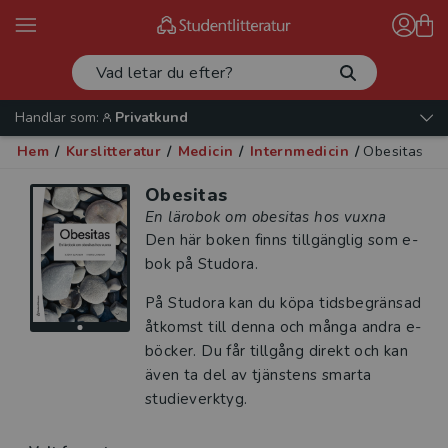
Handlar som:
Privatkund
Hem
/
Kurslitteratur
/
Medicin
/
Internmedicin
/
Obesitas
Obesitas
En lärobok om obesitas hos vuxna
Den här boken finns tillgänglig som e-
bok på Studora.
På Studora kan du köpa tidsbegränsad
åtkomst till denna och många andra e-
böcker. Du får tillgång direkt och kan
även ta del av tjänstens smarta
studieverktyg.