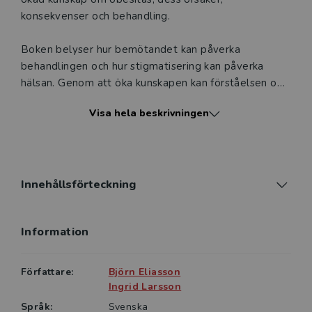
konsekvenser och behandling.
Boken belyser hur bemötandet kan påverka
behandlingen och hur stigmatisering kan påverka
hälsan. Genom att öka kunskapen kan förståelsen om
obesitas och dess komplexitet öka och förekomsten
Visa hela beskrivningen
av fördomar och stigmatisering minska.
Vidare presenteras några vanliga myter om obesitas
och dess behandling som speglas mot aktuella
vetenskapligt kartlagda fakta. Med en kombination av
Innehållsförteckning
aktuell forskning och klinisk erfarenhet beskrivs
evidensbaserade behandlingsstrategier, inklusive
Information
levnadsvaneförändringar, läkemedel och
obesitaskirurgi med flera patientfall.
Författare:
Björn Eliasson
Obesitas riktar sig till studenter samt de i hälso- och
Ingrid Larsson
sjukvården, läkare, sjuksköterskor, dietister,
Språk:
Svenska