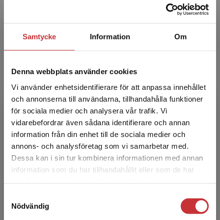
diabetes, som klinisk forskare och inom
epidemiologi, och som de...
Samtycke
Information
Om
Denna webbplats använder cookies
Vi använder enhetsidentifierare för att anpassa innehållet
och annonserna till användarna, tillhandahålla funktioner
för sociala medier och analysera vår trafik. Vi
Ingrid Larsson
Begränsad fraktregion
vidarebefordrar även sådana identifierare och annan
information från din enhet till de sociala medier och
Ingrid Larsson är näringsfysiolog och verksam
annons- och analysföretag som vi samarbetar med.
sedan många år inom behandling av obesitas,
Dessa kan i sin tur kombinera informationen med annan
som klinisk forskare inom obesitas samt
information som du har tillhandahållit eller som de har
nutrition, hälsa ...
Det verkar som att du besöker
samlat in när du har använt deras tjänster.
studentlitteratur.se via en enhet utanför Sverige.
Samtyckesval
Vi erbjuder inte leveranser utanför Sverige. För
Nödvändig
att kunna slutföra ett köp måste