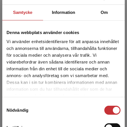
Simon Athlin
Samtycke
Information
Om
Simon Athlin, docent och universitetslektor,
Institutionen för medicinska vetenskaper,
Örebro universitet.
Denna webbplats använder cookies
Vi använder enhetsidentifierare för att anpassa innehållet
och annonserna till användarna, tillhandahålla funktioner
för sociala medier och analysera vår trafik. Vi
Begränsad fraktregion
vidarebefordrar även sådana identifierare och annan
information från din enhet till de sociala medier och
annons- och analysföretag som vi samarbetar med.
Per Björkman
Dessa kan i sin tur kombinera informationen med annan
information som du har tillhandahållit eller som de har
Det verkar som att du besöker
samlat in när du har använt deras tjänster.
Per Björkman, professor, Avd. för klinisk
studentlitteratur.se via en enhet utanför Sverige.
infektionsmedicin, Institutionen för
Samtyckesval
Vi erbjuder inte leveranser utanför Sverige. För
translationell medicin, Malmö, Lunds
Nödvändig
att kunna slutföra ett köp måste
universitet.
leveransadressen vara i Sverige.
Läs mer