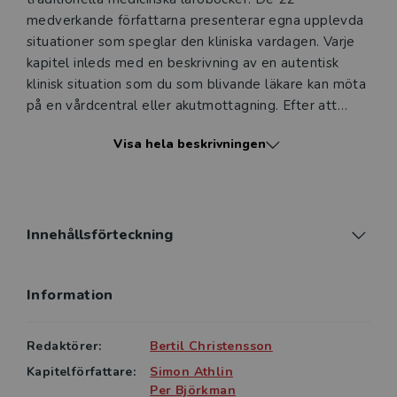
medverkande författarna presenterar egna upplevda
situationer som speglar den kliniska vardagen. Varje
kapitel inleds med en beskrivning av en autentisk
klinisk situation som du som blivande läkare kan möta
på en vårdcentral eller akutmottagning. Efter att
viktiga differentialdiagnoser diskuterats förs ett
Visa hela beskrivningen
resonemang kring den aktuella patientens infektion
avseende symtom, diagnostik och behandling, men
även kring profylax, epidemiologi,
smittskyddsaspekter samt patogenes och behov av
framtida forskning. I mötet med en patient behöver
Innehållsförteckning
läkaren ha beredskap att reflektera kring möjliga
differentialdiagnoser, och flera av dessa diagnoser
Information
presenteras därefter med samma upplägg.
I denna tredje upplaga har fyra nya författare
Redaktörer:
Bertil Christensson
tillkommit och i ett nytt kapitel beskrivs hur man
Kapitelförfattare:
Simon Athlin
utreder en patient med oklar långdragen feber. Alla
Per Björkman