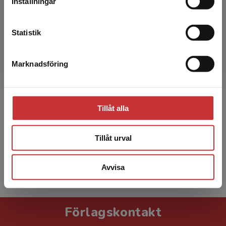
Inställningar
Kontakta kundservice
Statistik
Marknadsföring
Stäng
Sara Cajander
Sara Cajander, docent och universitetslektor,
Tillåt alla
Institutionen för medicinska vetenskaper,
Örebro universitet.
Tillåt urval
Avvisa
Visa alla - 22
Förlagskontakt