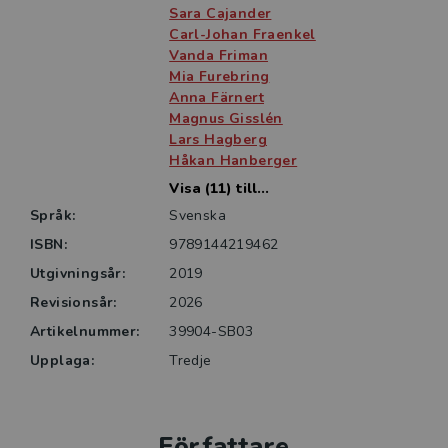
kapitel har reviderats baserat på de senaste
Sara Cajander
forskningsrönen.
Carl-Johan Fraenkel
Vanda Friman
Mia Furebring
Boken vänder sig främst till läkarstudenter under den
Anna Färnert
kliniska delen av utbildningen men är också ett
Magnus Gisslén
värdefullt stöd för BT- och ST-läkare samt kliniskt
Lars Hagberg
verksamma läkare. Det patientnära upplägget gör
Håkan Hanberger
den väl lämpad för undervisning, självstudier och den
Visa (11) till...
kliniska vardagen genom att stärka det kliniska
Språk:
Svenska
resonemanget och det differentialdiagnostiska
ISBN:
9789144219462
tänkandet.
Utgivningsår:
2019
Revisionsår:
2026
Artikelnummer:
39904-SB03
Upplaga:
Tredje
Författare