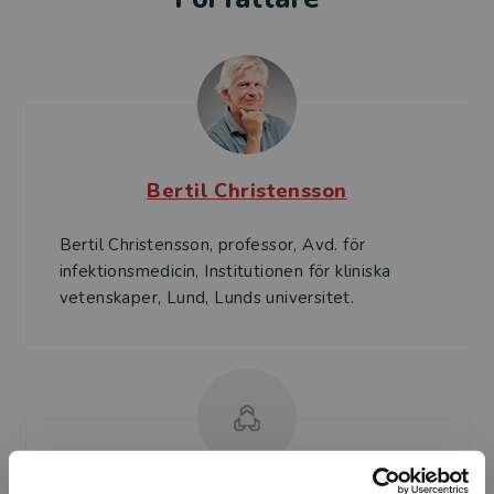
Bertil Christensson
Bertil Christensson, professor, Avd. för
infektionsmedicin, Institutionen för kliniska
vetenskaper, Lund, Lunds universitet.