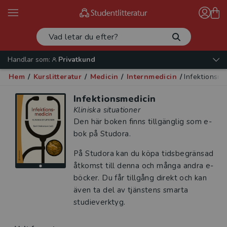
Handlar som:
Privatkund
Hem
/
Kurslitteratur
/
Medicin
/
Internmedicin
/
Infektionsme
Infektionsmedicin
Kliniska situationer
Den här boken finns tillgänglig som e-
bok på Studora.
På Studora kan du köpa tidsbegränsad
åtkomst till denna och många andra e-
böcker. Du får tillgång direkt och kan
även ta del av tjänstens smarta
studieverktyg.