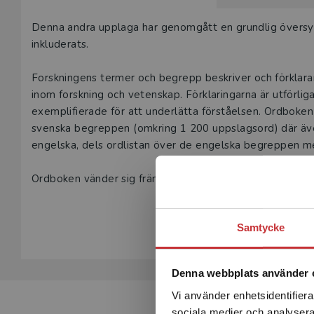
Beskrivning
Denna andra upplaga har genomgått en grundlig översyn,
inkluderats.
Forskningens termer och begrepp beskriver och förklara
inom forskning och vetenskap. Förklaringarna är utförli
exemplifierade för att underlätta förståelsen. Ordboken
svenska begreppen (omkring 1 200 uppslagsord) där även
engelska, dels ordlistan över de engelska begreppen med
Ordboken vänder sig främst till studerande och forskare v
nytta för alla som är intresserade av forskningsmetodik
Visa hela be
specifikt ämne utan behandlar termer och begrepp häm
Samtycke
naturvetenskap, medicin, samhällsvetenskap och humani
Denna webbplats använder 
Vi använder enhetsidentifierar
sociala medier och analysera 