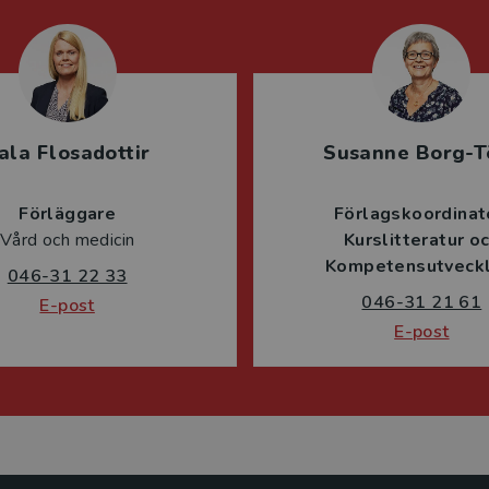
ala Flosadottir
Susanne Borg-T
Förläggare
Förlagskoordinat
Vård och medicin
Kurslitteratur o
Kompetensutveckl
046-31 22 33
046-31 21 61
E-post
E-post