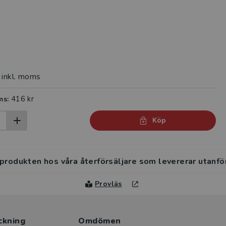
inkl. moms
416 kr
ms:
Köp
 produkten hos våra återförsäljare som levererar utanfö
Provläs
ckning
Omdömen