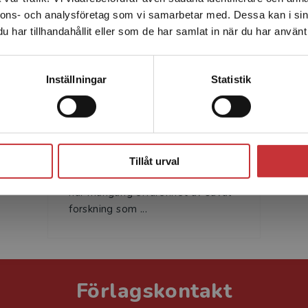
nnons- och analysföretag som vi samarbetar med. Dessa kan i sin
Sverige. För att kunna slutföra ett köp måste
har tillhandahållit eller som de har samlat in när du har använt 
leveransadressen vara i Sverige.
Läs mer
Kontakta kundservice
Inställningar
Statistik
Ulf Jakobsson
Stäng
Ulf Jakobsson är distriktssköterska
och professor vid medicinska
Tillåt urval
fakulteten, Lunds universitet. Han
har mångårig erfarenhet av såväl
forskning som ...
Förlagskontakt