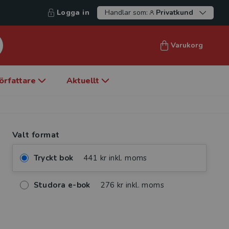
Logga in
Handlar som:
Privatkund
Varukorg
örfattare
Aktuellt
Valt format
Tryckt bok
441 kr inkl. moms
Studora e-bok
276 kr inkl. moms