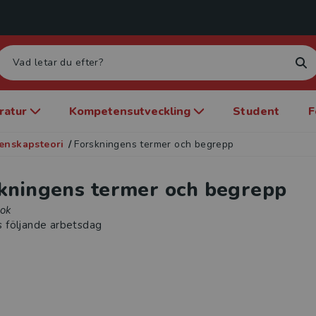
eratur
Kompetensutveckling
Student
F
enskapsteori
/
Forskningens termer och begrepp
kningens termer och begrepp
bok
s följande arbetsdag