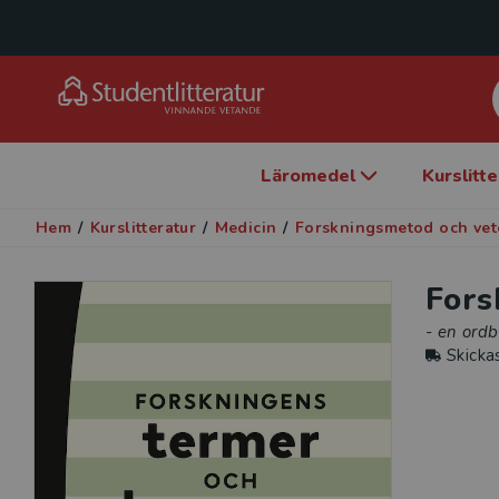
Läromedel
Kurslitt
Hem
/
Kurslitteratur
/
Medicin
/
Forskningsmetod och vet
Fors
- en ord
Skicka