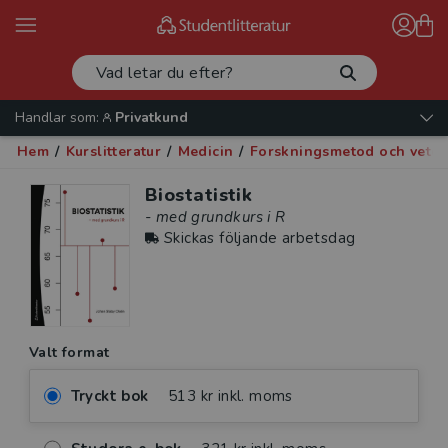
Handlar som:
Privatkund
Hem
/
Kurslitteratur
/
Medicin
/
Forskningsmetod och veten
Biostatistik
- med grundkurs i R
Skickas följande arbetsdag
Valt format
Tryckt bok
513 kr inkl. moms