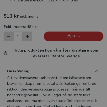
Studora e-bok
321 kr inkl. moms
513 kr
inkl. moms
Exkl. moms:
484 kr
Köp
Hitta produkten hos våra återförsäljare som
levererar utanför Sverige
Beskrivning
Beskrivning
Ett evidensbaserat arbetssätt inom hälsosektorn
kräver kunskaper om biostatistik. Boken ger en bred
inblick i den vetenskapliga processen från idé till
behandlingsbeslut. Fokus ligger på de statistiska
analysmetoderna men även studieförberedelser och
utvärdering beskrivs. Det inkluderar studiedesign,