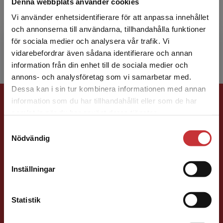
Denna webbplats använder cookies
Johan Staby Olsén är legitimerad läkare och
civilingenjör. Verksam som ST-läkare i onkologi
Vi använder enhetsidentifierare för att anpassa innehållet
vid Centralsjukhuset i Karlstad och doktorand
och annonserna till användarna, tillhandahålla funktioner
vid Örebr...
för sociala medier och analysera vår trafik. Vi
Begränsad fraktregion
vidarebefordrar även sådana identifierare och annan
information från din enhet till de sociala medier och
annons- och analysföretag som vi samarbetar med.
Dessa kan i sin tur kombinera informationen med annan
Förlagskontakt
information som du har tillhandahållit eller som de har
Det verkar som att du besöker
samlat in när du har använt deras tjänster.
studentlitteratur.se via en enhet utanför Sverige.
Samtyckesval
Vi erbjuder inte leveranser utanför Sverige. För
Nödvändig
att kunna slutföra ett köp måste
leveransadressen vara i Sverige.
Läs mer
Inställningar
Vala Flosadottir
Kontakta kundservice
Statistik
Förläggare
Vård och medicin